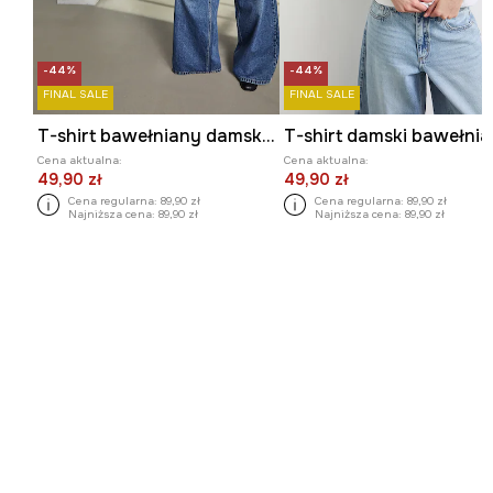
-44%
-44%
FINAL SALE
FINAL SALE
T-shirt bawełniany damski z kolekcji Tajemniczy Świat Medicine
Cena aktualna:
Cena aktualna:
49,90 zł
49,90 zł
Cena regularna:
89,90 zł
Cena regularna:
89,90 zł
Najniższa cena:
89,90 zł
Najniższa cena:
89,90 zł