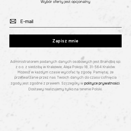
Wybór oferty jest opcjonalny
Zapisz mnie
Administratorem podanych danych osobowych jest Brandbq sp.
z o.o. z siedzibą w Krakowie, Aleja Pokoju 18, 31-564 Kraków.
Możesz w każdym czasie wycofać tę zgodę. Pamiętaj, że
przetwarzanie przez nas Twoich danych do czasu cofnięcia
zgody jest zgodne z prawem. Szczegóły w
polityce prywatności
.
Dostawy realizujemy tylko na terenie Polski.