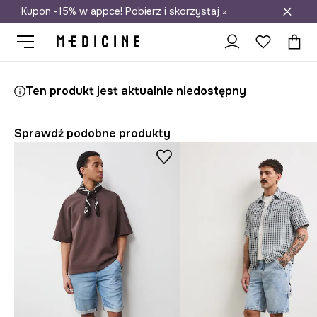
Kupon -15% w appce! Pobierz i skorzystaj »
Darmowa dostawa do salonów
Medicine
On
Odzież
Szorty
Ten produkt jest aktualnie niedostępny
Sprawdź podobne produkty