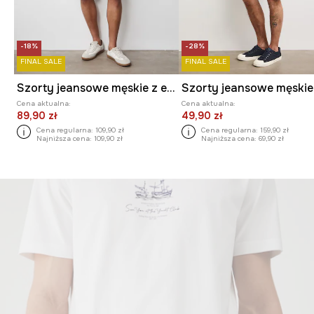
-18%
-28%
FINAL SALE
FINAL SALE
Szorty jeansowe męskie z efektem sprania kolor niebieski
Cena aktualna:
Cena aktualna:
89,90 zł
49,90 zł
Cena regularna:
109,90 zł
Cena regularna:
159,90 zł
Najniższa cena:
109,90 zł
Najniższa cena:
69,90 zł