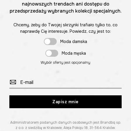
najnowszych trendach ani dostępu do
przedsprzedaży wybranych kolekcji specjalnych.
Chcemy, żeby do Twojej skrzynki trafiało tylko to, co
naprawdę Cię interesuje. Powiedz, czy jest to:
Moda damska
Moda męska
Wybór oferty jest opcjonalny
Zapisz mnie
Administratorem podanych danych osobowych jest Brandbq sp.
z o.o. z siedzibą w Krakowie, Aleja Pokoju 18, 31-564 Kraków.