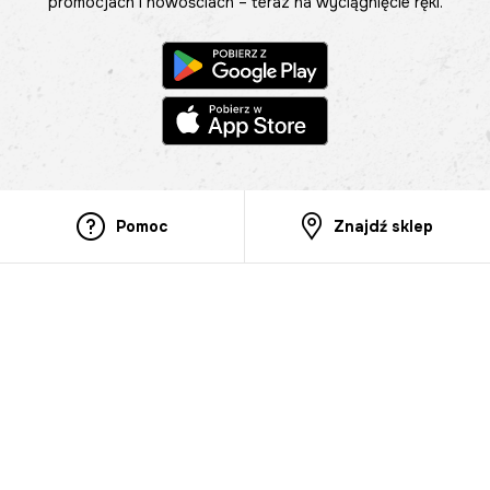
promocjach i nowościach – teraz na wyciągnięcie ręki.
Pomoc
Znajdź sklep
Informacje
O nas
Nasze salony
Aplikacja mobilna
Zasady prezentowania towarów