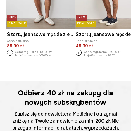
-18%
-28%
FINAL SALE
FINAL SALE
Szorty jeansowe męskie z efektem sprania kolor niebieski
Cena aktualna:
Cena aktualna:
89,90 zł
49,90 zł
Cena regularna:
109,90 zł
Cena regularna:
159,90 zł
Najniższa cena:
109,90 zł
Najniższa cena:
69,90 zł
Odbierz
40 zł
na zakupy dla
nowych subskrybentów
Zapisz się do newslettera Medicine i otrzymaj
zniżkę na Twoje zamówienie za min. 200 zł. Nie
przegap informacji o rabatach, wyprzedażach,