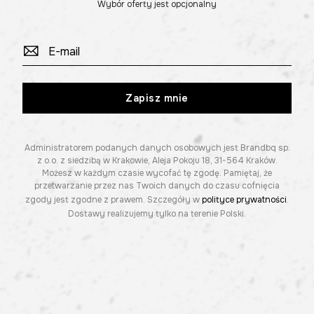
Wybór oferty jest opcjonalny
Zapisz mnie
Administratorem podanych danych osobowych jest Brandbq sp.
z o.o. z siedzibą w Krakowie, Aleja Pokoju 18, 31-564 Kraków.
Możesz w każdym czasie wycofać tę zgodę. Pamiętaj, że
przetwarzanie przez nas Twoich danych do czasu cofnięcia
zgody jest zgodne z prawem. Szczegóły w
polityce prywatności
.
Dostawy realizujemy tylko na terenie Polski.