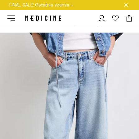
FINAL SALE! Ostatnia szansa »
Darmowa dostawa do salonów
Medicine
Ona
Odzież
Szorty