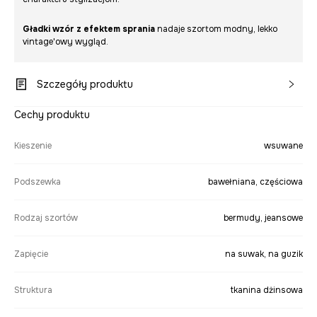
Gładki wzór z efektem sprania
nadaje szortom modny, lekko
vintage'owy wygląd.
Szczegóły produktu
Cechy produktu
Kieszenie
wsuwane
Podszewka
bawełniana, częściowa
Rodzaj szortów
bermudy, jeansowe
Zapięcie
na suwak, na guzik
Struktura
tkanina dżinsowa