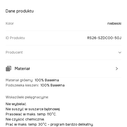
Dane produktu
Kolor
niebieski
ID Produktu
RS26-SZDC00-50J
Producent
Materiał
Materiał główny
:
100% Bawełna
Podszewka kieszeni
:
100% Bawełna
Wskazówki pielęgnacyjne
:
Nie wybielać.
Nie suszyć w suszarce bębnowej.
Prasować w maks. temp. 110°C.
Nie czyścić chemicznie.
Prać w maks. temp. 30°C – program bardzo delikatny.