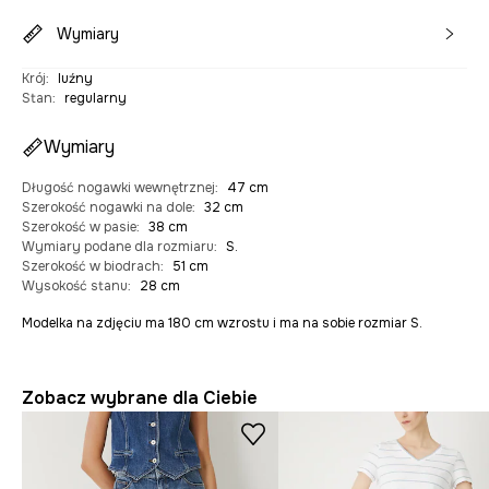
Wymiary
Krój
:
luźny
Stan
:
regularny
Wymiary
Długość nogawki wewnętrznej
:
47 cm
Szerokość nogawki na dole
:
32 cm
Szerokość w pasie
:
38 cm
Wymiary podane dla rozmiaru
:
S.
Szerokość w biodrach
:
51 cm
Wysokość stanu
:
28 cm
Modelka na zdjęciu ma 180 cm wzrostu i ma na sobie rozmiar S.
Zobacz wybrane dla Ciebie