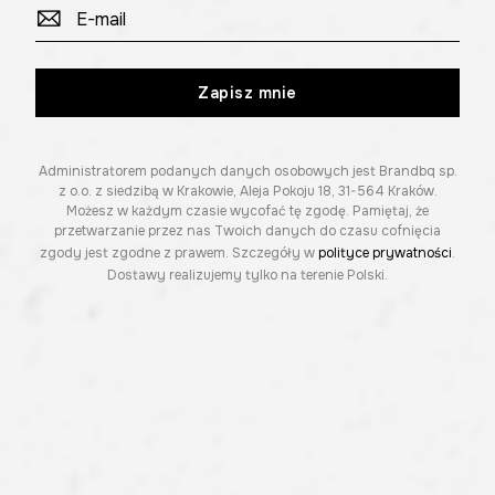
Zapisz mnie
Administratorem podanych danych osobowych jest Brandbq sp.
z o.o. z siedzibą w Krakowie, Aleja Pokoju 18, 31-564 Kraków.
Możesz w każdym czasie wycofać tę zgodę. Pamiętaj, że
przetwarzanie przez nas Twoich danych do czasu cofnięcia
zgody jest zgodne z prawem. Szczegóły w
polityce prywatności
.
Dostawy realizujemy tylko na terenie Polski.