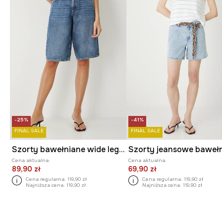
-25%
-41%
FINAL SALE
FINAL SALE
Szorty bawełniane wide leg z efektem sprania
Cena aktualna:
Cena aktualna:
89,90 zł
69,90 zł
Cena regularna:
119,90 zł
Cena regularna:
119,90 zł
Najniższa cena:
119,90 zł
Najniższa cena:
119,90 zł