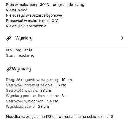
Prać w maks. temp. 30°C – program delikatny.
Nie wybielać.
Nie suszyć w suszarce bębnowej.
Prasować w maks. temp. 110°C.
Nie czyścić chemicznie.
Wymiary
Krój
:
regular fit
Stan
:
regularny
Wymiary
Długość nogawki wewnętrznej
:
10 cm
Szerokość nogawki na dole
:
35 cm
Szerokość w pasie
:
38 cm
Wymiary podane dla rozmiaru
:
S.
Szerokość w biodrach
:
54 cm
Wysokość stanu
:
28 cm
Modelka na zdjęciu ma 173 cm wzrostu i ma na sobie rozmiar S.