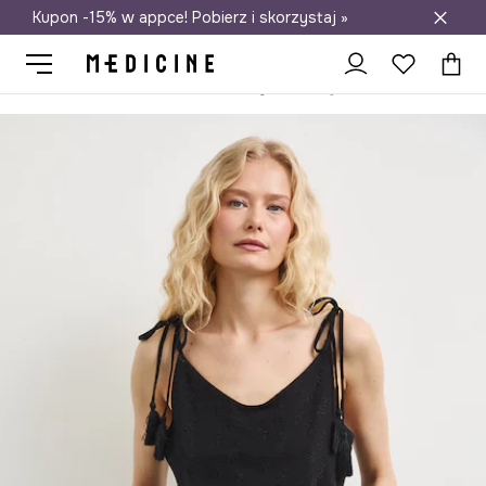
Kupon -15% w appce! Pobierz i skorzystaj »
Darmowa dostawa do salonów
Medicine
Ona
Odzież
Szorty
Szorty chino damskie z lnem