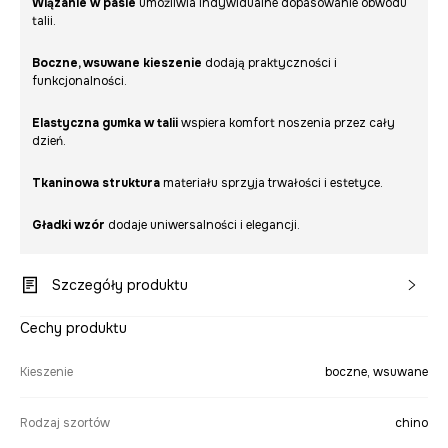
Wiązanie w pasie
umożliwia indywidualne dopasowanie obwodu
talii.
Boczne, wsuwane kieszenie
dodają praktyczności i
funkcjonalności.
Elastyczna gumka w talii
wspiera komfort noszenia przez cały
dzień.
Tkaninowa struktura
materiału sprzyja trwałości i estetyce.
Gładki wzór
dodaje uniwersalności i elegancji.
Szczegóły produktu
Cechy produktu
Kieszenie
boczne, wsuwane
Rodzaj szortów
chino