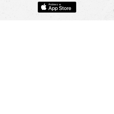
Pomoc
Znajdź sklep
Informacje
O nas
Nasze salony
Aplikacja mobilna
Zasady prezentowania towarów
Projekt Murale
Blog