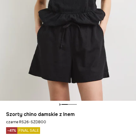
Szorty chino damskie z lnem
czarne RS26-SZDB00
-41%
FINAL SALE