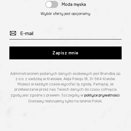
Moda męska
Wybór oferty jest opcjonalny
Zapisz mnie
Administratorem podanych danych osobowych jest Brandbq sp.
z o.o. z siedzibą w Krakowie, Aleja Pokoju 18, 31-564 Kraków.
Możesz w każdym czasie wycofać tę zgodę. Pamiętaj, że
przetwarzanie przez nas Twoich danych do czasu cofnięcia
zgody jest zgodne z prawem. Szczegóły w
polityce prywatności
.
Dostawy realizujemy tylko na terenie Polski.