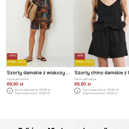
-41%
-41%
FINAL SALE
FINAL SALE
Szorty damskie z wiskozy wzorzyste kolor czarny
Szorty chino damskie z
Cena aktualna:
Cena aktualna:
69,90 zł
69,90 zł
Cena regularna:
119,90 zł
Cena regularna:
119,90 zł
Najniższa cena:
119,90 zł
Najniższa cena:
119,90 zł