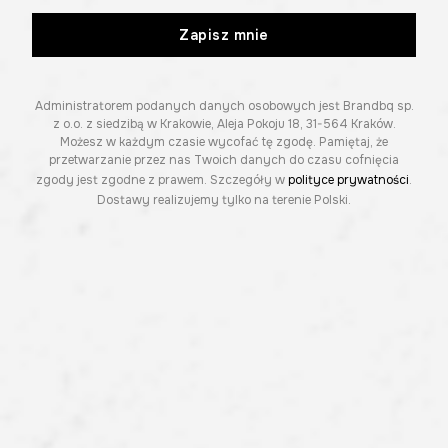
Zapisz mnie
Administratorem podanych danych osobowych jest Brandbq sp.
z o.o. z siedzibą w Krakowie, Aleja Pokoju 18, 31-564 Kraków.
Możesz w każdym czasie wycofać tę zgodę. Pamiętaj, że
przetwarzanie przez nas Twoich danych do czasu cofnięcia
zgody jest zgodne z prawem. Szczegóły w
polityce prywatności
.
Dostawy realizujemy tylko na terenie Polski.