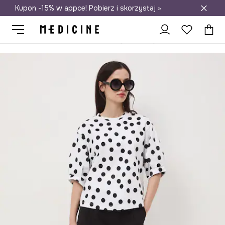
Kupon -15% w appce! Pobierz i skorzystaj »
Darmowa dostawa do salonów
Medicine
Ona
Odzież
Szorty