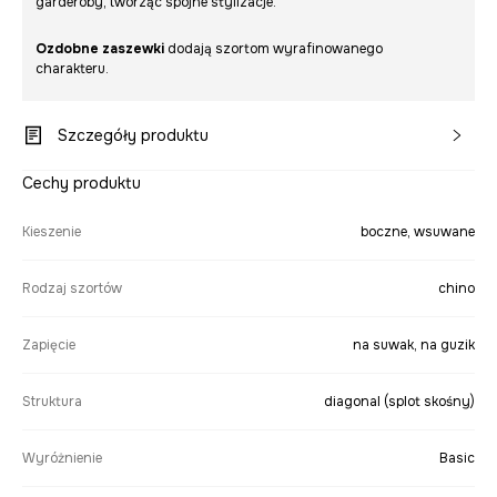
garderoby, tworząc spójne stylizacje.
Ozdobne zaszewki
dodają szortom wyrafinowanego
charakteru.
Szczegóły produktu
Cechy produktu
Kieszenie
boczne, wsuwane
Rodzaj szortów
chino
Zapięcie
na suwak, na guzik
Struktura
diagonal (splot skośny)
Wyróżnienie
Basic