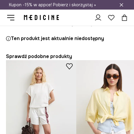
Kupon -15% w appce! Pobierz i skorzystaj »
Darmowa dostawa do salonów
Medicine
Ona
Odzież
Szorty
Ten produkt jest aktualnie niedostępny
Sprawdź podobne produkty