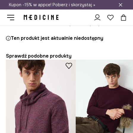
Kupon -15% w appce! Pobierz i skorzystaj »
Darmowa dostawa do salonów
Medicine
On
Odzież
Swetry
Przez głowę
Ten produkt jest aktualnie niedostępny
Sprawdź podobne produkty