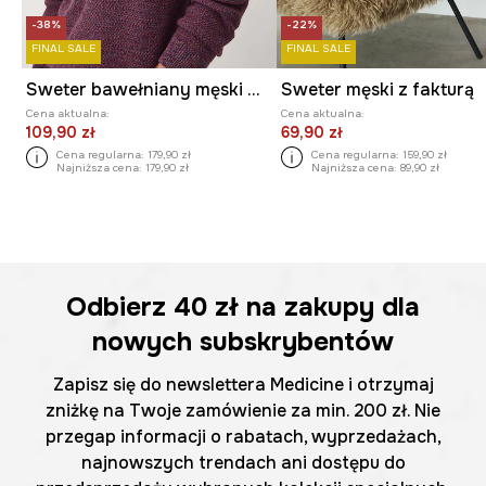
-38%
-22%
FINAL SALE
FINAL SALE
Sweter bawełniany męski melanżowy
Sweter męski z fakturą
Cena aktualna:
Cena aktualna:
109,90 zł
69,90 zł
Cena regularna:
179,90 zł
Cena regularna:
159,90 zł
Najniższa cena:
179,90 zł
Najniższa cena:
89,90 zł
Odbierz
40 zł
na zakupy dla
nowych subskrybentów
Zapisz się do newslettera Medicine i otrzymaj
zniżkę na Twoje zamówienie za min. 200 zł. Nie
przegap informacji o rabatach, wyprzedażach,
najnowszych trendach ani dostępu do