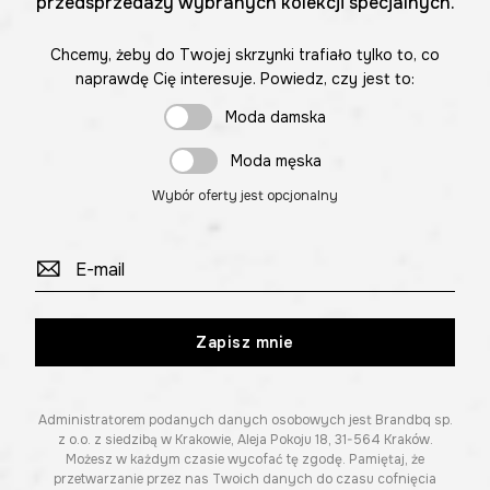
przedsprzedaży wybranych kolekcji specjalnych.
Chcemy, żeby do Twojej skrzynki trafiało tylko to, co
naprawdę Cię interesuje. Powiedz, czy jest to:
Moda damska
Moda męska
Wybór oferty jest opcjonalny
Zapisz mnie
Administratorem podanych danych osobowych jest Brandbq sp.
z o.o. z siedzibą w Krakowie, Aleja Pokoju 18, 31-564 Kraków.
Możesz w każdym czasie wycofać tę zgodę. Pamiętaj, że
przetwarzanie przez nas Twoich danych do czasu cofnięcia