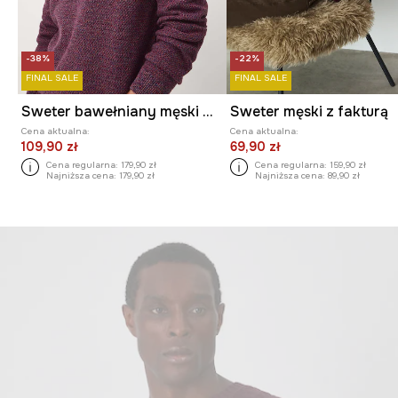
-38%
-22%
FINAL SALE
FINAL SALE
Sweter bawełniany męski melanżowy
Sweter męski z fakturą
Cena aktualna:
Cena aktualna:
109,90 zł
69,90 zł
Cena regularna:
179,90 zł
Cena regularna:
159,90 zł
Najniższa cena:
179,90 zł
Najniższa cena:
89,90 zł