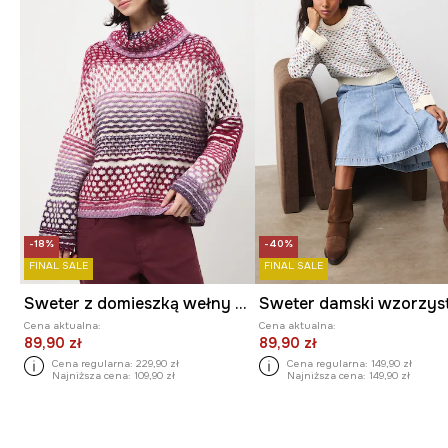
-18%
-40%
FINAL SALE
FINAL SALE
Sweter z domieszką wełny damski żakardowy
Sweter damski wzorzys
Cena aktualna:
Cena aktualna:
89,90 zł
89,90 zł
Cena regularna:
229,90 zł
Cena regularna:
149,90 zł
Najniższa cena:
109,90 zł
Najniższa cena:
149,90 zł