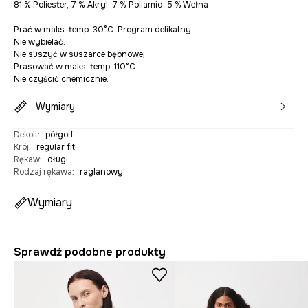
81 % Poliester, 7 % Akryl, 7 % Poliamid, 5 % Wełna
Prać w maks. temp. 30°C. Program delikatny.
Nie wybielać.
Nie suszyć w suszarce bębnowej.
Prasować w maks. temp. 110°C.
Nie czyścić chemicznie.
Wymiary
Dekolt
:
półgolf
Krój
:
regular fit
Rękaw
:
długi
Rodzaj rękawa
:
raglanowy
Wymiary
Sprawdź podobne produkty