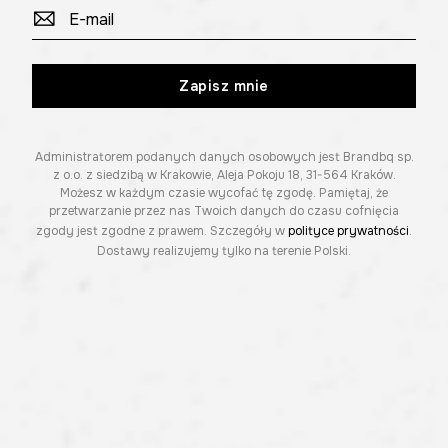
Zapisz mnie
Administratorem podanych danych osobowych jest Brandbq sp.
z o.o. z siedzibą w Krakowie, Aleja Pokoju 18, 31-564 Kraków.
Możesz w każdym czasie wycofać tę zgodę. Pamiętaj, że
przetwarzanie przez nas Twoich danych do czasu cofnięcia
zgody jest zgodne z prawem. Szczegóły w
polityce prywatności
.
Dostawy realizujemy tylko na terenie Polski.