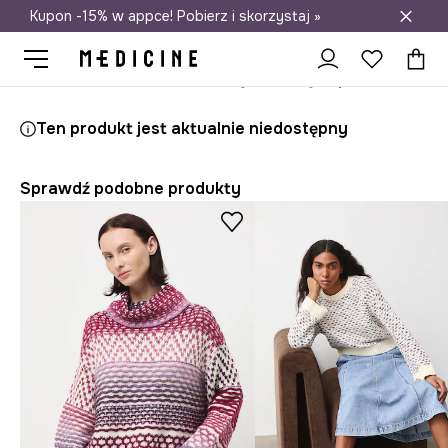
Kupon -15% w appce! Pobierz i skorzystaj »
Darmowa dostawa do salonów
Medicine
Ona
Odzież
Swetry
Przez głowę
Ten produkt jest aktualnie niedostępny
Sprawdź podobne produkty