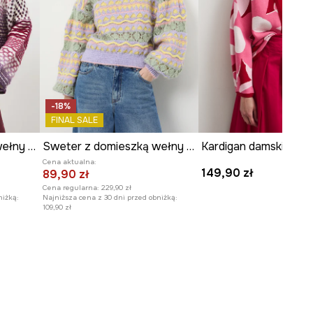
Zobacz wymiary produktu
-18%
FINAL SALE
Sweter z domieszką wełny damski żakardowy
Sweter z domieszką wełny damski ażurowy
Cena aktualna:
149,90 zł
89,90 zł
Cena regularna:
229,90 zł
niżką:
Najniższa cena z 30 dni przed obniżką:
109,90 zł