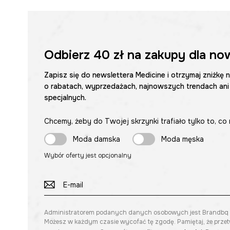
Odbierz
40 zł
na zakupy dla no
Zapisz się do newslettera Medicine i otrzymaj zniżkę 
o rabatach, wyprzedażach, najnowszych trendach ani
specjalnych.
Chcemy, żeby do Twojej skrzynki trafiało tylko to, co 
Moda damska
Moda męska
Wybór oferty jest opcjonalny
Administratorem podanych danych osobowych jest Brandbq sp. 
Możesz w każdym czasie wycofać tę zgodę. Pamiętaj, że prze