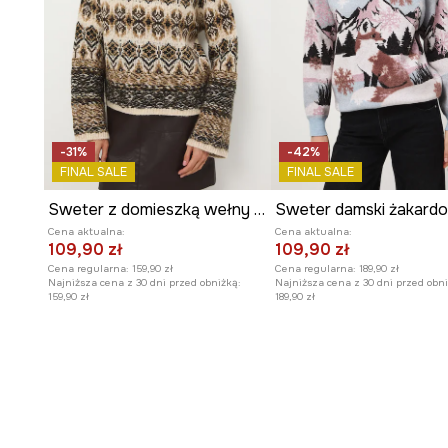
-31%
-42%
FINAL SALE
FINAL SALE
Sweter z domieszką wełny damski wzorzysty
Cena aktualna:
Cena aktualna:
109,90 zł
109,90 zł
Cena regularna:
159,90 zł
Cena regularna:
189,90 zł
Najniższa cena z 30 dni przed obniżką:
Najniższa cena z 30 dni przed obni
159,90 zł
189,90 zł