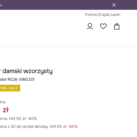
»
ni na zwrot
Pomoc
Znajdź salon
 damski wzorzysty
icolor RS26-SWD201
INAL SALE
lna:
 zł
arna:
149,90 zł
-40%
ena z 30 dni przed obniżką:
149,90 zł
 -40%