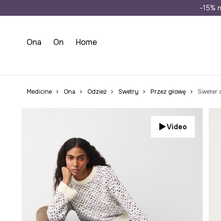
Wysyłka n
-15% n
Ona
On
Home
Medicine
Ona
Odzież
Swetry
Przez głowę
Sweter 
Video