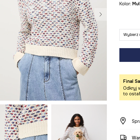
Kolor:
mu
Wybierz 
Final Sa
Odkryj w
to osta
Spr
War