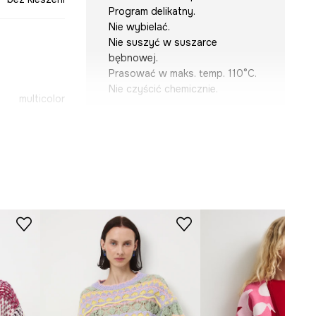
Program delikatny.
Nie wybielać.
Nie suszyć w suszarce
bębnowej.
Prasować w maks. temp. 110°C.
Nie czyścić chemicznie.
multicolor
-SWD201-MLA
KRÓJ
Dekolt
:
okrągły
Krój
:
regular fit
Rękaw
:
długi
Rodzaj rękawa
:
opadający
WYMIARY
Modelka na zdjęciu ma 174 cm
wzrostu i ma na sobie rozmiar S.