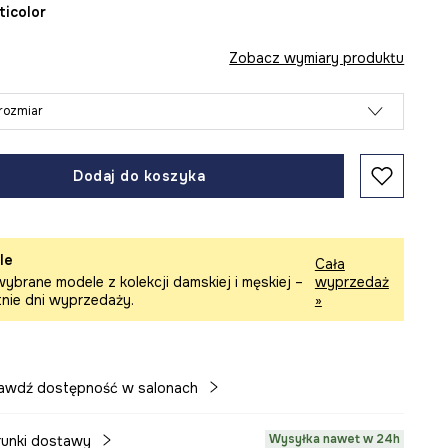
lticolor
Zobacz wymiary produktu
rozmiar
Dodaj do koszyka
le
Cała
ybrane modele z kolekcji damskiej i męskiej –
wyprzedaż
tnie dni wyprzedaży.
»
awdź dostępność w salonach
Wysyłka nawet w 24h
unki dostawy