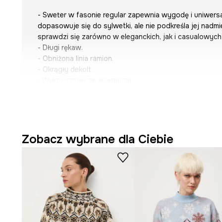
- Sweter w fasonie regular zapewnia wygodę i uniwersa
dopasowuje się do sylwetki, ale nie podkreśla jej nadmie
sprawdzi się zarówno w eleganckich, jak i casualowych 
- Długi rękaw.
- Obniżona linia ramion.
- Okrągły dekolt.
- Wykończenie ze ściągacza.
- Wzorzysta dzianina.
- Długość rękawa(mierzona od dekoltu): 69 cm.
- Długość: 53 cm.
- Szerokość w biuście: 52 cm.
- Wymiary podane dla rozmiaru: S.
Zobacz wybrane dla Ciebie