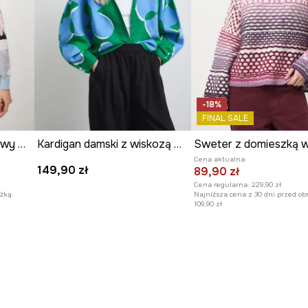
-18%
FINAL SALE
Sweter damski żakardowy wzorzysty
Kardigan damski z wiskozą w kwiaty
Cena aktualna:
149,90 zł
89,90 zł
Cena regularna:
229,90 zł
żką:
Najniższa cena z 30 dni przed ob
109,90 zł