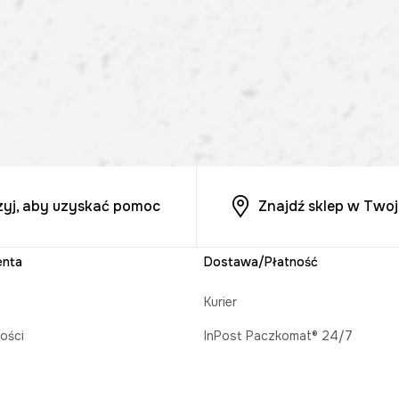
zyj, aby uzyskać pomoc
Znajdź sklep w Twoj
enta
Dostawa/Płatność
Kurier
ości
InPost Paczkomat® 24/7
acji zamówienia
Odbiór w salonie MEDICINE