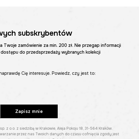
wych subskrybentów
na Twoje zamówienie za min. 200 zł. Nie przegap informacji
 dostępu do przedsprzedaży wybranych kolekcji
naprawdę Cię interesuje. Powiedz, czy jest to:
Zapisz mnie
z o.o. z siedzibą w Krakowie, Aleja Pokoju 18, 31-564 Kraków.
twarzanie przez nas Twoich danych do czasu cofnięcia zgody jest