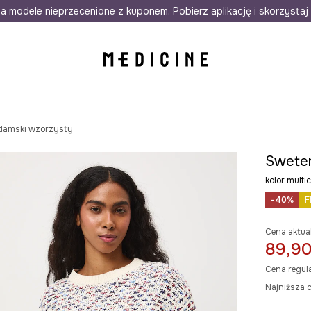
awet w 24h
a modele nieprzecenione z kuponem. Pobierz aplikację i skorzystaj 
Darmowa dostawa do salonów
30 d
damski wzorzysty
Sweter
kolor mult
-40%
F
Cena aktua
89,90
Cena regul
Najniższa c