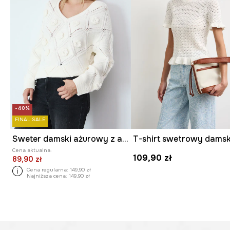
-40%
FINAL SALE
Sweter damski ażurowy z aplikacją
Cena aktualna:
109,90 zł
89,90 zł
Cena regularna:
149,90 zł
Najniższa cena:
149,90 zł