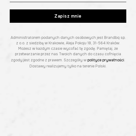
Zapisz mnie
Administratorem podanych danych osobowych jest Brandbq sp.
z o.o. z siedzibą w Krakowie, Aleja Pokoju 18, 31-564 Kraków.
Możesz w każdym czasie wycofać tę zgodę. Pamiętaj, że
przetwarzanie przez nas Twoich danych do czasu cofnięcia
zgody jest zgodne z prawem. Szczegóły w
polityce prywatności
.
Dostawy realizujemy tylko na terenie Polski.