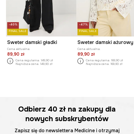
-40%
-47%
FINAL SALE
FINAL SALE
Sweter damski gładki
Sweter damski ażurowy
Cena aktualna:
Cena aktualna:
89,90 zł
89,90 zł
Cena regularna:
149,90 zł
Cena regularna:
169,90 zł
Najniższa cena:
149,90 zł
Najniższa cena:
169,90 zł
Odbierz
40 zł
na zakupy dla
nowych subskrybentów
Zapisz się do newslettera Medicine i otrzymaj