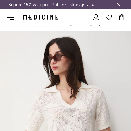
Kupon -15% w appce! Pobierz i skorzystaj »
Darmowa dostawa do salonów
Medicine
Ona
Odzież
Swetry
Przez głowę
T-shirt dams