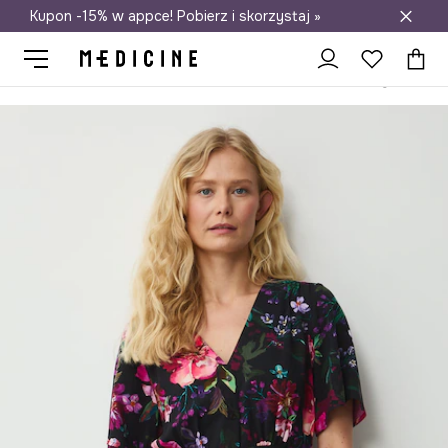
Kupon -15% w appce! Pobierz i skorzystaj »
Darmowa dostawa do salonów
Medicine
Ona
Odzież
Sukienki
Sukienka z wiskozy