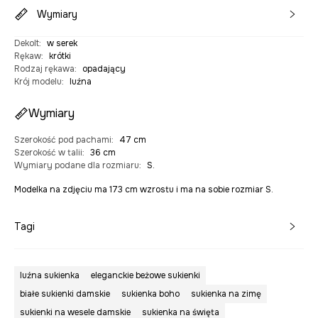
Wymiary
Dekolt
:
w serek
Rękaw
:
krótki
Rodzaj rękawa
:
opadający
Krój modelu
:
luźna
Wymiary
Szerokość pod pachami
:
47 cm
Szerokość w talii
:
36 cm
Wymiary podane dla rozmiaru
:
S.
Modelka na zdjęciu ma 173 cm wzrostu i ma na sobie rozmiar S.
Tagi
luźna sukienka
eleganckie beżowe sukienki
białe sukienki damskie
sukienka boho
sukienka na zimę
sukienki na wesele damskie
sukienka na święta