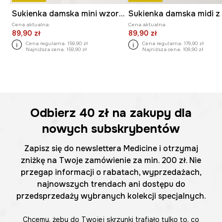
Sukienka damska mini wzorzysta
Cena aktualna:
Cena aktualna:
89,90 zł
89,90 zł
Cena regularna:
159,90 zł
Cena regularna:
179,90 zł
Najniższa cena:
159,90 zł
Najniższa cena:
109,90 zł
Odbierz
40 zł
na zakupy dla
nowych subskrybentów
Zapisz się do newslettera Medicine i otrzymaj
zniżkę na Twoje zamówienie za min. 200 zł. Nie
przegap informacji o rabatach, wyprzedażach,
najnowszych trendach ani dostępu do
przedsprzedaży wybranych kolekcji specjalnych.
Chcemy, żeby do Twojej skrzynki trafiało tylko to, co