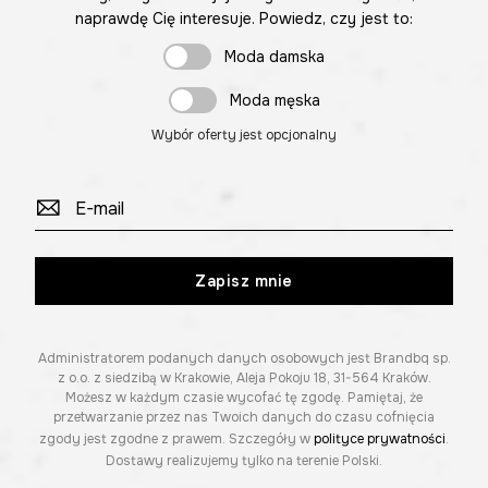
naprawdę Cię interesuje. Powiedz, czy jest to:
Moda damska
Moda męska
Wybór oferty jest opcjonalny
Zapisz mnie
Administratorem podanych danych osobowych jest Brandbq sp.
z o.o. z siedzibą w Krakowie, Aleja Pokoju 18, 31-564 Kraków.
Możesz w każdym czasie wycofać tę zgodę. Pamiętaj, że
przetwarzanie przez nas Twoich danych do czasu cofnięcia
zgody jest zgodne z prawem. Szczegóły w
polityce prywatności
.
Dostawy realizujemy tylko na terenie Polski.