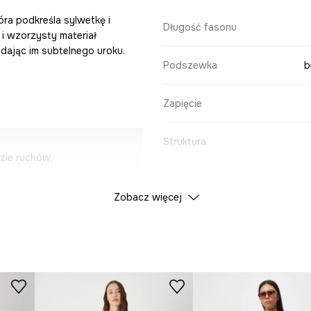
óra podkreśla sylwetkę i
Długość fasonu
i wzorzysty materiał
odając im subtelnego uroku.
Podszewka
b
Zapięcie
Struktura
zie ruchów.
dealna na ciepłe dni.
DANE PRODUKTU
Zobacz więcej
iewna i przyjemna dla
Kolor
stylizacjach.
ID Produktu
RS26
 sylwetkę.