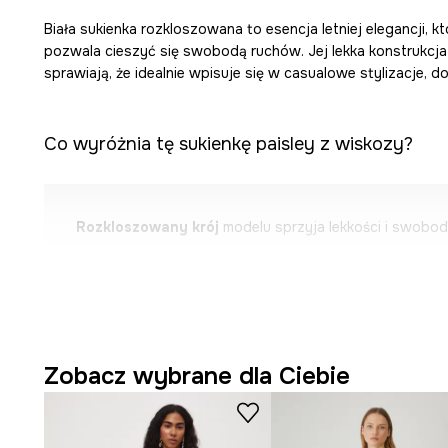
Biała sukienka rozkloszowana to esencja letniej elegancji, kt
pozwala cieszyć się swobodą ruchów. Jej lekka konstrukcja 
sprawiają, że idealnie wpisuje się w casualowe stylizacje, d
Co wyróżnia tę sukienkę paisley z wiskozy?
Rozkloszowany krój
modelu sprzyja lekkości i swobod
Letni, casualowy charakter
sukienki sprawia, że jest i
Wykonana w
100% z wiskozy
, która jest lekka, przew
skóry.
Zobacz wybrane dla Ciebie
Długość
midi
oferuje elegancję i uniwersalność w wielu 
Elastyczna góra z marszczeniami
delikatnie modeluje