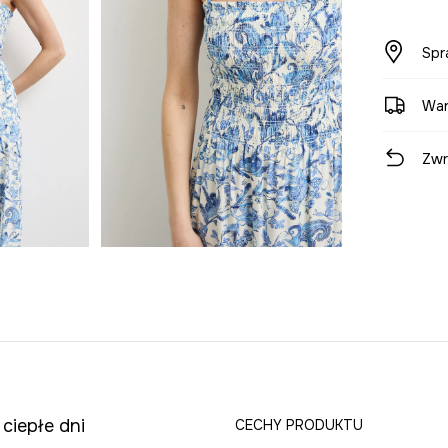
Spr
War
Zwr
 ciepłe dni
CECHY PRODUKTU