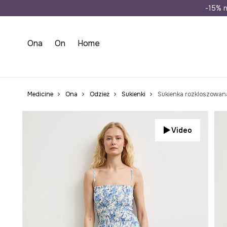
Wysyłka n
-15% n
Ona
On
Home
Medicine
Ona
Odzież
Sukienki
Sukienka rozkloszowana
Video