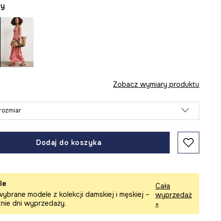
ły
Zobacz wymiary produktu
rozmiar
Dodaj do koszyka
le
Cała
ybrane modele z kolekcji damskiej i męskiej –
wyprzedaż
tnie dni wyprzedaży.
»