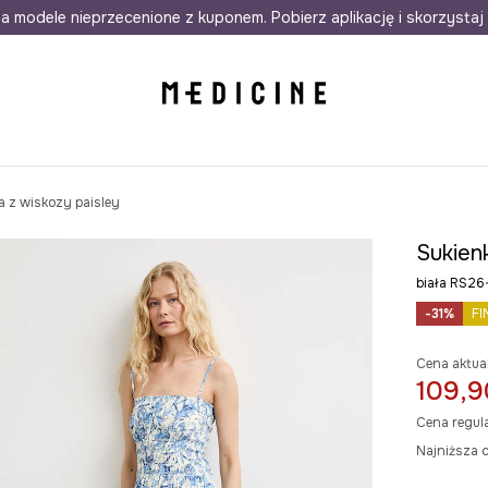
awet w 24h
a modele nieprzecenione z kuponem. Pobierz aplikację i skorzystaj 
Darmowa dostawa do salonów
30 d
 z wiskozy paisley
Sukien
biała RS2
-31%
FI
Cena aktua
109,9
Cena regul
Najniższa c