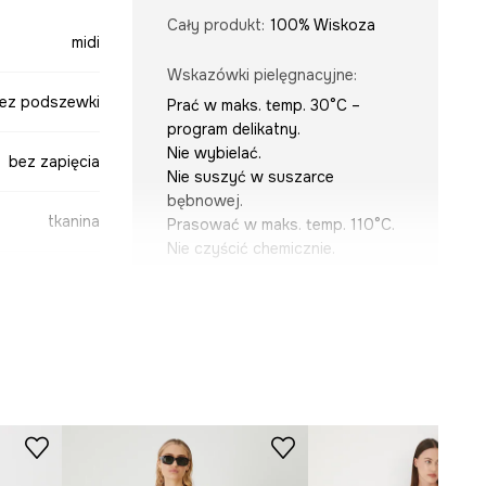
Cały produkt
:
100% Wiskoza
midi
Wskazówki pielęgnacyjne
:
ez podszewki
Prać w maks. temp. 30°C –
program delikatny.
Nie wybielać.
bez zapięcia
Nie suszyć w suszarce
bębnowej.
tkanina
Prasować w maks. temp. 110°C.
Nie czyścić chemicznie.
KRÓJ
biały
Dekolt
:
karo
Rękaw
:
na ramiączkach
Krój modelu
:
rozkloszowana
-SUD0B2-00A