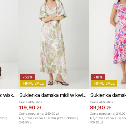
WYMIARY
Długość
:
117 cm
Szerokość pod pachami
:
34 cm
Szerokość w talii
:
31 cm
Wymiary podane dla rozmiaru
:
S.
Szerokość w biodrach
:
62 cm
Modelka na zdjęciu ma 173 cm
wzrostu i ma na sobie rozmiar S.
-52%
-18%
Zobacz wymiary produktu
FINAL SALE
FINAL SALE
Sukienka damska mini z wiskozą wzorzysta
Sukienka damska midi w kwiaty kolor biały
Cena aktualna:
Cena aktualna:
119,90 zł
89,90 zł
Cena regularna:
249,90 zł
Cena regularna:
219,90 zł
niżką:
Najniższa cena z 30 dni przed obniżką:
Najniższa cena z 30 dni przed o
249,90 zł
109,90 zł