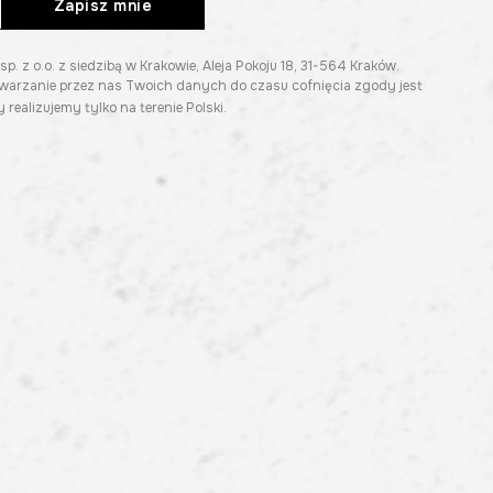
Zapisz mnie
z o.o. z siedzibą w Krakowie, Aleja Pokoju 18, 31-564 Kraków.
twarzanie przez nas Twoich danych do czasu cofnięcia zgody jest
 realizujemy tylko na terenie Polski.