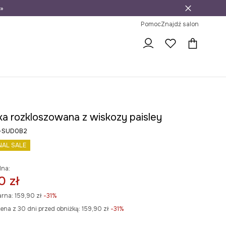
»
ni na zwrot
Pomoc
Znajdź salon
ka rozkloszowana z wiskozy paisley
6-SUD0B2
NAL SALE
lna:
0 zł
arna:
159,90 zł
-31%
ena z 30 dni przed obniżką:
159,90 zł
 -31%