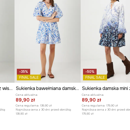
Producent
yki.
ualne dopasowanie.
u i dobrze się
go charakteru.
-35%
-50%
FINAL SALE
FINAL SALE
Sukienka damska maxi z wiskozy wzorzysta kolor biały
Sukienka bawełniana damska mini wzorzysta kolor biały
Cena aktualna:
Cena aktualna:
89,90 zł
89,90 zł
Cena regularna:
139,90 zł
Cena regularna:
179,90 zł
żką:
Najniższa cena z 30 dni przed obniżką:
Najniższa cena z 30 dni przed ob
139,90 zł
179,90 zł