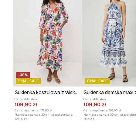
Kwadratowy dekolt
subtelnie eksponuje szyję i obojcz
Cienkie, regulowane ramiączka
pozwalają na indywid
Tkaninowa struktura
materiału jest przyjemna w dotyk
układa.
Wzór paisley
dodaje sukience orientalnego i wyraziste
-38%
FINAL SALE
FINAL SALE
Sukienka koszulowa z wiskozy
Cena aktualna:
Cena aktualna:
109,90 zł
109,90 zł
Cena regularna:
179,90 zł
Cena regularna:
199,90 zł
Najniższa cena z 30 dni przed obniżką:
Najniższa cena z 30 dni przed obni
179,90 zł
119,90 zł