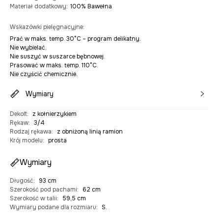
Materiał dodatkowy
:
100% Bawełna
Wskazówki pielęgnacyjne
:
Prać w maks. temp. 30°C – program delikatny.
Nie wybielać.
Nie suszyć w suszarce bębnowej.
Prasować w maks. temp. 110°C.
Nie czyścić chemicznie.
Wymiary
Dekolt
:
z kołnierzykiem
Rękaw
:
3/4
Rodzaj rękawa
:
z obniżoną linią ramion
Krój modelu
:
prosta
Wymiary
Długość
:
93 cm
Szerokość pod pachami
:
62 cm
Szerokość w talii
:
59,5 cm
Wymiary podane dla rozmiaru
:
S.