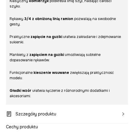
Klasyczny
kołnierzyk
podkreśla linię szyi, nadając całości
szyku.
Rękawy
3/4 z obniżoną linią ramion
pozwalają na swobodne
gesty.
Praktyczne
zapięcie na guziki
ułatwia zakładanie i zdejmowanie
sukienki.
Mankiety z
zapięciem na guziki
umożliwiają subtelne
dopasowanie rękawów.
Funkcjonalne
kieszenie wsuwane
zwiększają praktyczność
modelu.
Gładki wzór
ułatwia łączenie z różnorodnymi dodatkami i
akcesoriami.
Szczegóły produktu
Cechy produktu