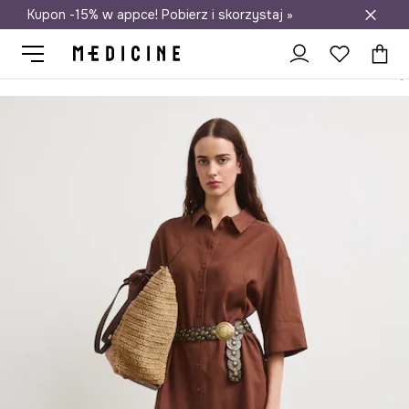
Kupon -15% w appce! Pobierz i skorzystaj »
Darmowa dostawa do salonów
Medicine
Ona
Odzież
Sukienki
Sukienka koszulowa z lnem g