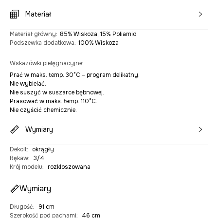
Materiał
Materiał główny
:
85% Wiskoza, 15% Poliamid
Podszewka dodatkowa
:
100% Wiskoza
Wskazówki pielęgnacyjne
:
Prać w maks. temp. 30°C – program delikatny.
Nie wybielać.
Nie suszyć w suszarce bębnowej.
Prasować w maks. temp. 110°C.
Nie czyścić chemicznie.
Wymiary
Dekolt
:
okrągły
Rękaw
:
3/4
Krój modelu
:
rozkloszowana
Wymiary
Długość
:
91 cm
Szerokość pod pachami
:
46 cm