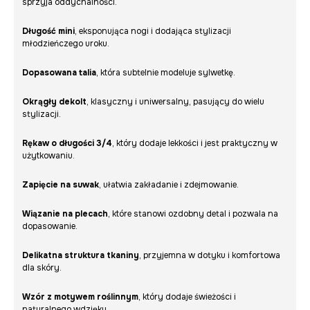
sprzyja oddychalności.
Długość mini
, eksponująca nogi i dodająca stylizacji
młodzieńczego uroku.
Dopasowana talia
, która subtelnie modeluje sylwetkę.
Okrągły dekolt
, klasyczny i uniwersalny, pasujący do wielu
stylizacji.
Rękaw o długości 3/4
, który dodaje lekkości i jest praktyczny w
użytkowaniu.
Zapięcie na suwak
, ułatwia zakładanie i zdejmowanie.
Wiązanie na plecach
, które stanowi ozdobny detal i pozwala na
dopasowanie.
Delikatna struktura tkaniny
, przyjemna w dotyku i komfortowa
dla skóry.
Wzór z motywem roślinnym
, który dodaje świeżości i
naturalnego wdzięku.