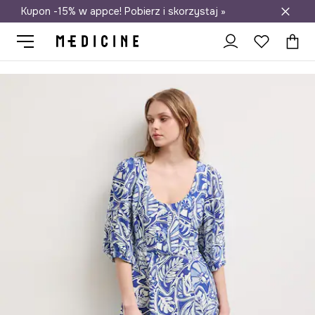
Kupon -15% w appce! Pobierz i skorzystaj »
Darmowa dostawa do salonów
Medicine
Ona
Odzież
Sukienki