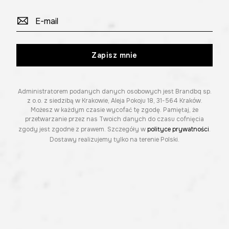
Zapisz mnie
Administratorem podanych danych osobowych jest Brandbq sp.
z o.o. z siedzibą w Krakowie, Aleja Pokoju 18, 31-564 Kraków.
Możesz w każdym czasie wycofać tę zgodę. Pamiętaj, że
przetwarzanie przez nas Twoich danych do czasu cofnięcia
zgody jest zgodne z prawem. Szczegóły w
polityce prywatności
.
Dostawy realizujemy tylko na terenie Polski.