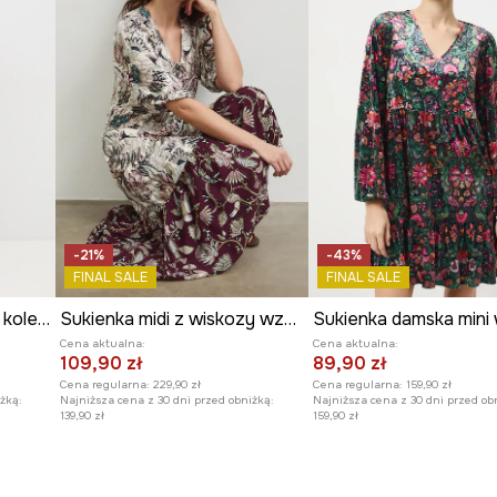
-21%
-43%
FINAL SALE
FINAL SALE
Sukienka damska midi z kolekcji Eviva L'arte
Sukienka midi z wiskozy wzorzysta
Cena aktualna:
Cena aktualna:
109,90 zł
89,90 zł
Cena regularna:
229,90 zł
Cena regularna:
159,90 zł
żką:
Najniższa cena z 30 dni przed obniżką:
Najniższa cena z 30 dni przed ob
139,90 zł
159,90 zł