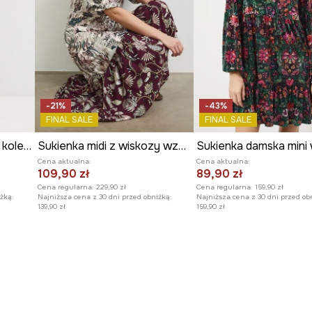
-21%
-43%
FINAL SALE
FINAL SALE
Sukienka damska midi z kolekcji Eviva L'arte
Sukienka midi z wiskozy wzorzysta
Cena aktualna:
Cena aktualna:
109,90 zł
89,90 zł
Cena regularna:
229,90 zł
Cena regularna:
159,90 zł
żką:
Najniższa cena z 30 dni przed obniżką:
Najniższa cena z 30 dni przed ob
139,90 zł
159,90 zł