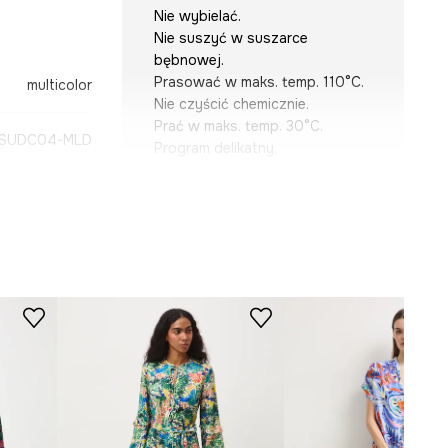
Nie wybielać.
Nie suszyć w suszarce
bębnowej.
Prasować w maks. temp. 110°C.
multicolor
Nie czyścić chemicznie.
Prać w maks. temp. 30°C.
SUDC04-MLD
Program delikatny.
KRÓJ
Dekolt
:
w serek
Rękaw
:
długi
Rodzaj rękawa
:
raglanowy
Krój modelu
:
rozkloszowana