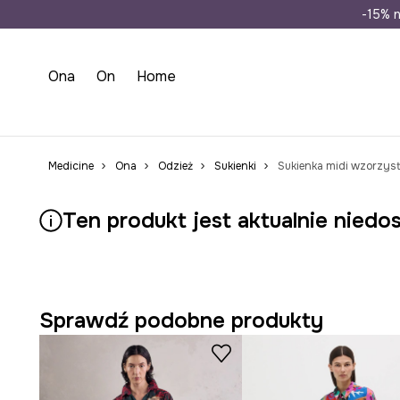
Wysyłka n
-15% n
Ona
On
Home
Medicine
Ona
Odzież
Sukienki
Sukienka midi wzorzys
Ten produkt jest aktualnie niedo
Sprawdź podobne produkty