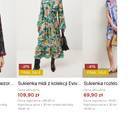
-21%
-41%
FINAL SALE
FINAL SALE
Sukienka damska mini wzorzysta
Sukienka midi z kolekcji Eviva L'arte
Cena aktualna:
Cena aktualna:
109,90 zł
69,90 zł
Cena regularna:
249,90 zł
Cena regularna:
119,90 zł
niżką:
Najniższa cena z 30 dni przed obniżką:
Najniższa cena z 30 dni przed o
139,90 zł
119,90 zł