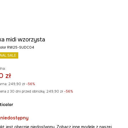
ka midi wzorzysta
ticolor RW25-SUDC04
INAL SALE
lna:
0 zł
arna:
249,90 zł
-56%
ena z 30 dni przed obniżką:
249,90 zł
 -56%
lticolor
 niedostępny
kt jest obecnie niedostępny. Zobacz inne modele z naszej