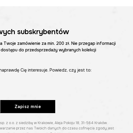
wych subskrybentów
na Twoje zamówienie za min. 200 zł. Nie przegap informacji
 dostępu do przedsprzedaży wybranych kolekcji
naprawdę Cię interesuje. Powiedz, czy jest to:
Zapisz mnie
z o.o. z siedzibą w Krakowie, Aleja Pokoju 18, 31-564 Kraków.
twarzanie przez nas Twoich danych do czasu cofnięcia zgody jest