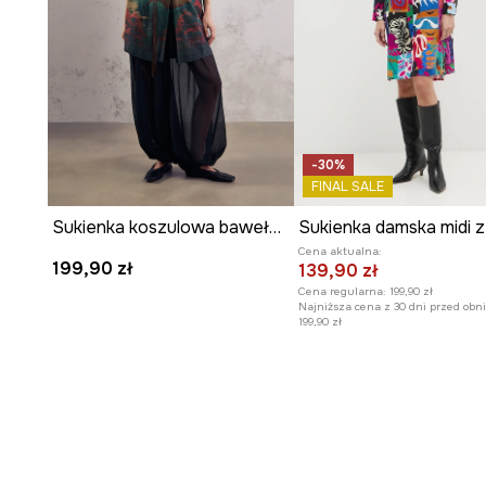
-30%
FINAL SALE
Sukienka koszulowa bawełniana midi z kolekcji Mythical Creatures
Cena aktualna:
199,90 zł
139,90 zł
Cena regularna:
199,90 zł
Najniższa cena z 30 dni przed obni
199,90 zł