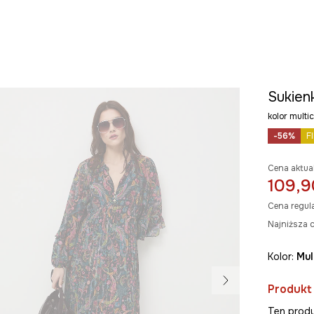
Sukien
kolor mul
-56%
F
Cena aktua
109,9
Cena regul
Najniższa c
Kolor:
mu
Produkt
Ten produ