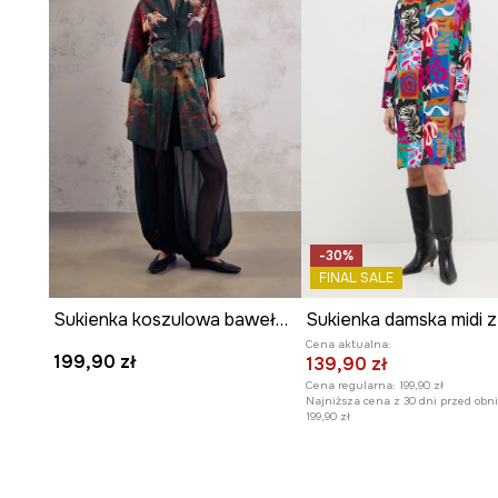
-30%
FINAL SALE
Sukienka koszulowa bawełniana midi z kolekcji Mythical Creatures
Cena aktualna:
199,90 zł
139,90 zł
Cena regularna:
199,90 zł
Najniższa cena z 30 dni przed obni
199,90 zł