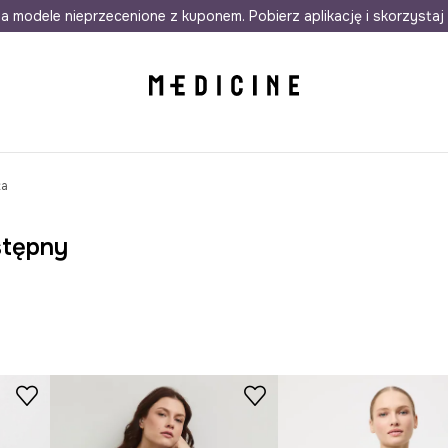
awet w 24h
a modele nieprzecenione z kuponem. Pobierz aplikację i skorzystaj 
Darmowa dostawa do salonów
30 d
ta
stępny