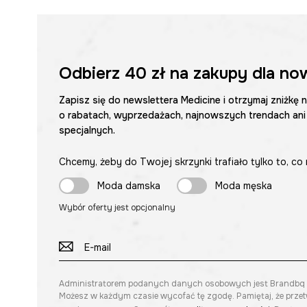
Odbierz
40 zł
na zakupy dla no
Zapisz się do newslettera Medicine i otrzymaj zniżkę 
o rabatach, wyprzedażach, najnowszych trendach ani
specjalnych.
Chcemy, żeby do Twojej skrzynki trafiało tylko to, co 
Moda damska
Moda męska
Wybór oferty jest opcjonalny
Administratorem podanych danych osobowych jest Brandbq sp. 
Możesz w każdym czasie wycofać tę zgodę. Pamiętaj, że prze