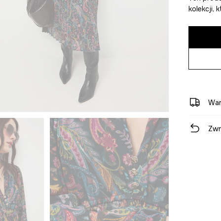
kolekcji,
War
Zwr