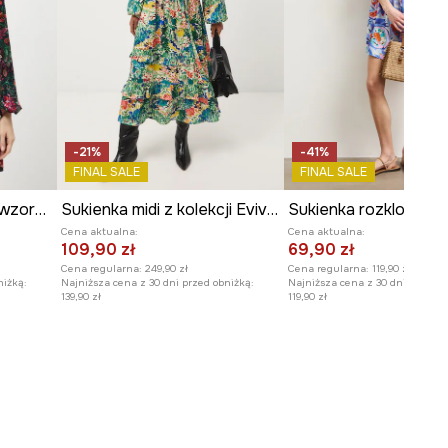
-21%
-41%
FINAL SALE
FINAL SALE
Sukienka damska mini wzorzysta
Sukienka midi z kolekcji Eviva L'arte
Cena aktualna:
Cena aktualna:
109,90 zł
69,90 zł
Cena regularna:
249,90 zł
Cena regularna:
119,90 zł
niżką:
Najniższa cena z 30 dni przed obniżką:
Najniższa cena z 30 dni przed o
139,90 zł
119,90 zł