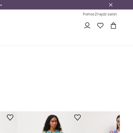
»
ni na zwrot
Pomoc
Znajdź salon