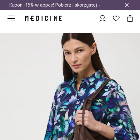
Kupon -15% w appce! Pobierz i skorzystaj »
Darmowa dostawa do salonów
Medicine
Ona
Odzież
Sukienki