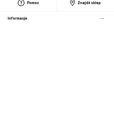
Pomoc
Znajdź sklep
Informacje
O nas
Nasze salony
Aplikacja mobilna
Zasady prezentowania towarów
Projekt Murale
Blog
Cooperation
Zgłaszanie naruszeń (whistleblowing)
Kontakt