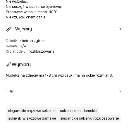
Nie wybielać.
Nie suszyć w suszarce bębnowej.
Prasować w maks. temp. 110°C.
Nie czyścić chemicznie.
Wymiary
Dekolt
:
z kołnierzykiem
Rękaw
:
3/4
Krój modelu
:
rozkloszowana
Wymiary
Modelka na zdjęciu ma 178 cm wzrostu i ma na sobie rozmiar S.
Tagi
eleganckie brązowe sukienki
sukienki mini damskie
sukienki wiskozowe damskie
eleganckie sukienki rozkloszowane