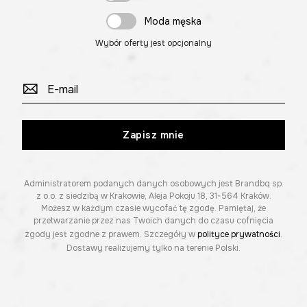
Moda męska
Wybór oferty jest opcjonalny
Zapisz mnie
Administratorem podanych danych osobowych jest Brandbq sp.
z o.o. z siedzibą w Krakowie, Aleja Pokoju 18, 31-564 Kraków.
Możesz w każdym czasie wycofać tę zgodę. Pamiętaj, że
przetwarzanie przez nas Twoich danych do czasu cofnięcia
zgody jest zgodne z prawem. Szczegóły w
polityce prywatności
.
Dostawy realizujemy tylko na terenie Polski.