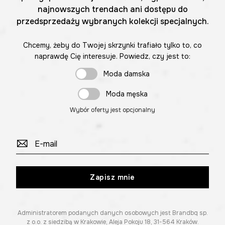
najnowszych trendach ani dostępu do
przedsprzedaży wybranych kolekcji specjalnych.
Chcemy, żeby do Twojej skrzynki trafiało tylko to, co
naprawdę Cię interesuje. Powiedz, czy jest to:
Moda damska
Moda męska
Wybór oferty jest opcjonalny
Zapisz mnie
Administratorem podanych danych osobowych jest Brandbq sp.
z o.o. z siedzibą w Krakowie, Aleja Pokoju 18, 31-564 Kraków.