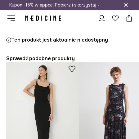
Kupon -15% w appce! Pobierz i skorzystaj »
Darmowa dostawa do salonów
Medicine
Ona
Odzież
Sukienki
Ten produkt jest aktualnie niedostępny
Sprawdź podobne produkty