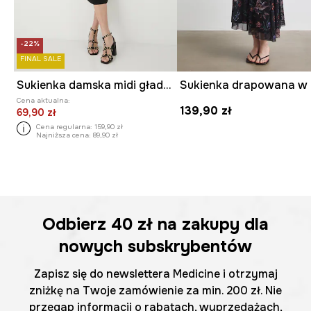
-22%
FINAL SALE
Sukienka damska midi gładka
Cena aktualna:
139,90 zł
69,90 zł
Cena regularna:
159,90 zł
Najniższa cena:
89,90 zł
Odbierz
40 zł
na zakupy dla
nowych subskrybentów
Zapisz się do newslettera Medicine i otrzymaj
zniżkę na Twoje zamówienie za min. 200 zł. Nie
przegap informacji o rabatach, wyprzedażach,