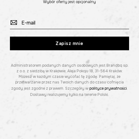
Wybór oferty jest opcjonalny
Zapisz mnie
Administratorem podanych danych osobowych jest Brandbq sp.
z o.o. z siedzibą w Krakowie, Aleja Pokoju 18, 31-564 Kraków.
Możesz w każdym czasie wycofać tę zgodę. Pamiętaj, że
przetwarzanie przez nas Twoich danych do czasu cofnięcia
zgody jest zgodne z prawem. Szczegóły w
polityce prywatności
.
Dostawy realizujemy tylko na terenie Polski.