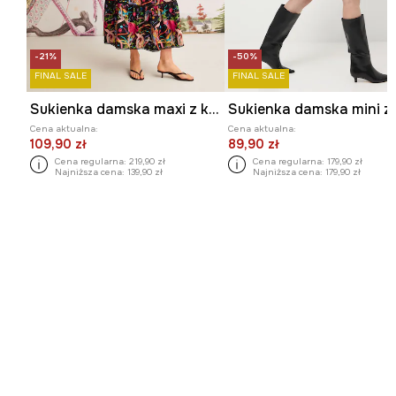
-21%
-50%
FINAL SALE
FINAL SALE
Sukienka damska maxi z kolekcji El Gato Chimney x Medicine kolor czarny
Cena aktualna:
Cena aktualna:
109,90 zł
89,90 zł
Cena regularna:
219,90 zł
Cena regularna:
179,90 zł
Najniższa cena:
139,90 zł
Najniższa cena:
179,90 zł