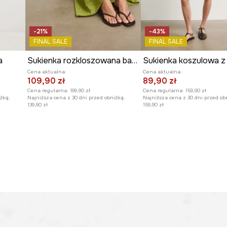
-21%
-43%
FINAL SALE
FINAL SALE
a
Sukienka rozkloszowana bawełniana z haftami
Cena aktualna:
Cena aktualna:
109,90 zł
89,90 zł
Cena regularna:
199,90 zł
Cena regularna:
159,90 zł
żką:
Najniższa cena z 30 dni przed obniżką:
Najniższa cena z 30 dni przed ob
139,90 zł
159,90 zł