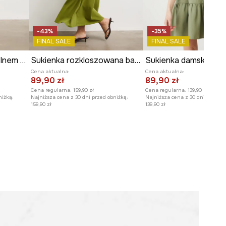
-43%
-35%
FINAL SALE
FINAL SALE
Sukienka koszulowa z lnem gładka
Sukienka rozkloszowana bawełniana z elastanem gładka
Cena aktualna:
Cena aktualna:
89,90 zł
89,90 zł
Cena regularna:
159,90 zł
Cena regularna:
139,90 zł
niżką:
Najniższa cena z 30 dni przed obniżką:
Najniższa cena z 30 dni przed o
159,90 zł
139,90 zł