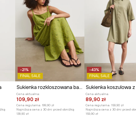
-21%
-43%
FINAL SALE
FINAL SALE
a
Sukienka rozkloszowana bawełniana z haftami
Cena aktualna:
Cena aktualna:
109,90 zł
89,90 zł
Cena regularna:
199,90 zł
Cena regularna:
159,90 zł
żką:
Najniższa cena z 30 dni przed obniżką:
Najniższa cena z 30 dni przed ob
139,90 zł
159,90 zł