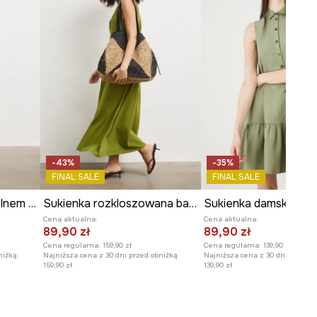
-43%
-35%
FINAL SALE
FINAL SALE
Sukienka koszulowa z lnem gładka
Sukienka rozkloszowana bawełniana z elastanem gładka
Cena aktualna:
Cena aktualna:
89,90 zł
89,90 zł
Cena regularna:
159,90 zł
Cena regularna:
139,90 zł
niżką:
Najniższa cena z 30 dni przed obniżką:
Najniższa cena z 30 dni przed o
159,90 zł
139,90 zł