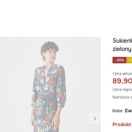
Sukien
zielony
-25%
F
Cena aktua
89,90
Cena regul
Najniższa c
Kolor:
zi
Produkt