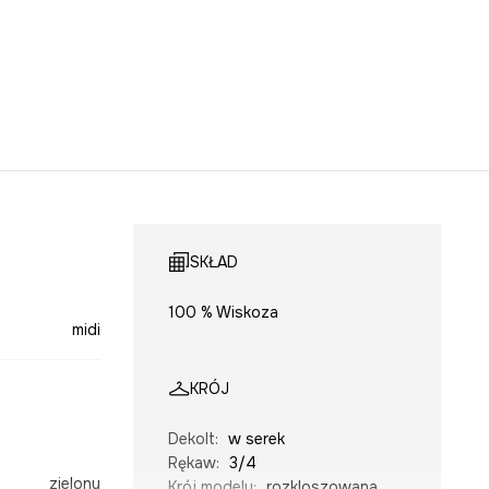
SKŁAD
100 % Wiskoza
midi
KRÓJ
Dekolt
:
w serek
Rękaw
:
3/4
zielony
Krój modelu
:
rozkloszowana