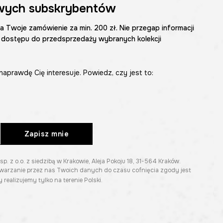
wych subskrybentów
na Twoje zamówienie za min. 200 zł. Nie przegap informacji
 dostępu do przedsprzedaży wybranych kolekcji
naprawdę Cię interesuje. Powiedz, czy jest to:
Zapisz mnie
z o.o. z siedzibą w Krakowie, Aleja Pokoju 18, 31-564 Kraków.
twarzanie przez nas Twoich danych do czasu cofnięcia zgody jest
 realizujemy tylko na terenie Polski.