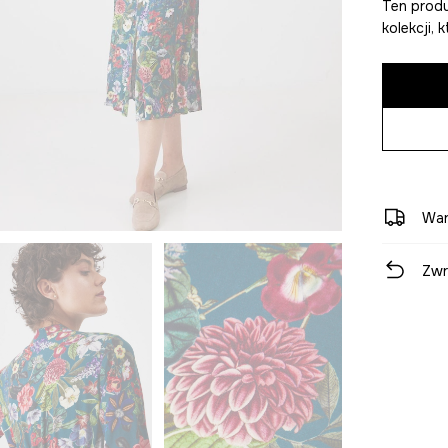
Ten produ
kolekcji,
War
Zwr