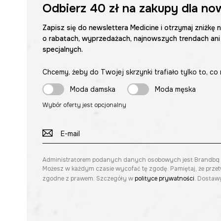
Odbierz
40 zł
na zakupy dla no
Zapisz się do newslettera Medicine i otrzymaj zniżkę 
o rabatach, wyprzedażach, najnowszych trendach ani
specjalnych.
Chcemy, żeby do Twojej skrzynki trafiało tylko to, co 
Moda damska
Moda męska
Wybór oferty jest opcjonalny
Administratorem podanych danych osobowych jest Brandbq sp. 
Możesz w każdym czasie wycofać tę zgodę. Pamiętaj, że prze
zgodne z prawem. Szczegóły w
polityce prywatności
. Dostawy