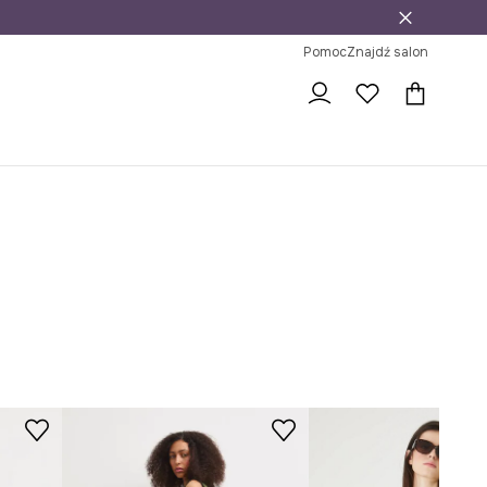
j
ni na zwrot
Pomoc
Znajdź salon