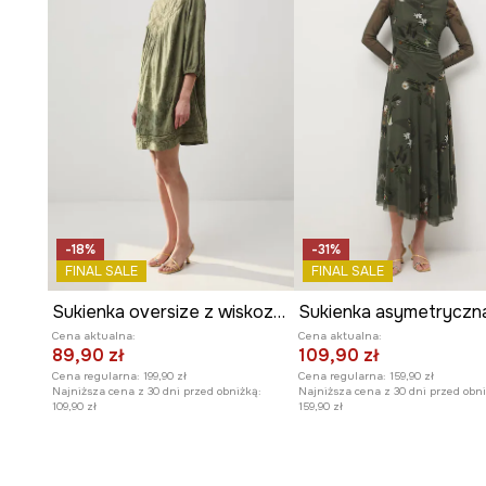
-18%
-31%
FINAL SALE
FINAL SALE
Sukienka oversize z wiskozą z koronkowymi wstawkami
Sukienka asymetryczn
Cena aktualna:
Cena aktualna:
89,90 zł
109,90 zł
Cena regularna:
199,90 zł
Cena regularna:
159,90 zł
Najniższa cena z 30 dni przed obniżką:
Najniższa cena z 30 dni przed obni
109,90 zł
159,90 zł