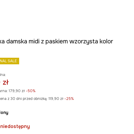
ka damska midi z paskiem wzorzysta kolor
INAL SALE
lna:
 zł
arna:
179,90 zł
-50%
ena z 30 dni przed obniżką:
119,90 zł
 -25%
elony
 niedostępny