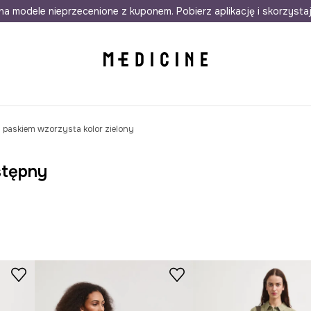
awet w 24h
na modele nieprzecenione z kuponem. Pobierz aplikację i skorzysta
Darmowa dostawa do salonów
30 d
 paskiem wzorzysta kolor zielony
stępny