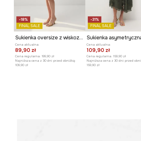
-18%
-31%
FINAL SALE
FINAL SALE
Sukienka oversize z wiskozą z koronkowymi wstawkami
Sukienka asymetryczn
Cena aktualna:
Cena aktualna:
89,90 zł
109,90 zł
Cena regularna:
199,90 zł
Cena regularna:
159,90 zł
Najniższa cena z 30 dni przed obniżką:
Najniższa cena z 30 dni przed obni
109,90 zł
159,90 zł