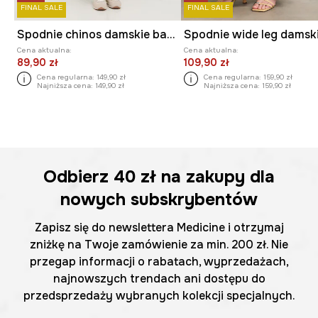
FINAL SALE
FINAL SALE
Spodnie chinos damskie bawełniane z elastanem
Cena aktualna:
Cena aktualna:
89,90 zł
109,90 zł
Cena regularna:
149,90 zł
Cena regularna:
159,90 zł
Najniższa cena:
149,90 zł
Najniższa cena:
159,90 zł
Odbierz
40 zł
na zakupy dla
nowych subskrybentów
Zapisz się do newslettera Medicine i otrzymaj
zniżkę na Twoje zamówienie za min. 200 zł. Nie
przegap informacji o rabatach, wyprzedażach,
najnowszych trendach ani dostępu do
przedsprzedaży wybranych kolekcji specjalnych.