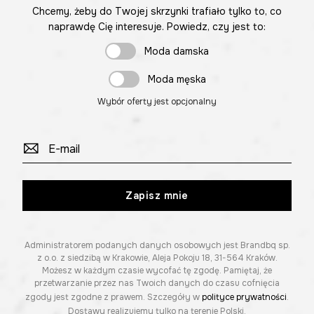
Chcemy, żeby do Twojej skrzynki trafiało tylko to, co
naprawdę Cię interesuje. Powiedz, czy jest to:
Moda damska
Moda męska
Wybór oferty jest opcjonalny
Zapisz mnie
Administratorem podanych danych osobowych jest Brandbq sp.
z o.o. z siedzibą w Krakowie, Aleja Pokoju 18, 31-564 Kraków.
Możesz w każdym czasie wycofać tę zgodę. Pamiętaj, że
przetwarzanie przez nas Twoich danych do czasu cofnięcia
zgody jest zgodne z prawem. Szczegóły w
polityce prywatności
.
Dostawy realizujemy tylko na terenie Polski.