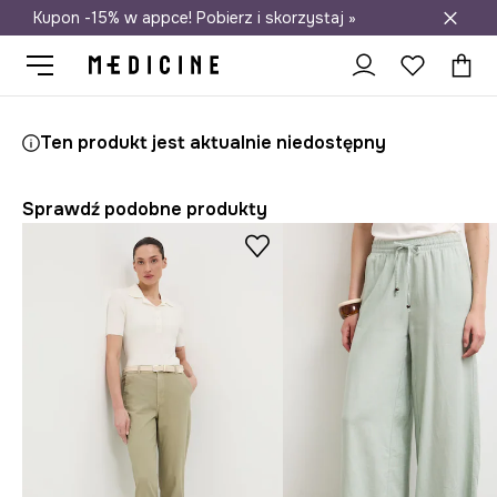
Kupon -15% w appce! Pobierz i skorzystaj »
Darmowa dostawa do salonów
Medicine
Ona
Odzież
Spodnie
Ten produkt jest aktualnie niedostępny
Sprawdź podobne produkty