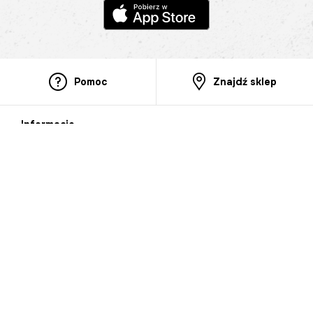
Pomoc
Znajdź sklep
Informacje
O nas
Nasze salony
Aplikacja mobilna
Zasady prezentowania towarów
Projekt Murale
Blog