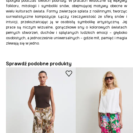
spotyka podczas swoich podróży. W pracach widoczne są wpływy
folkloru, mitologii i symboliki snów, obejmującej motywy obecne w
wielu kulturach świata. Formy zwierzęce splata z roślinnymi, tworząc
surrealistyczne kompozycje. Łączy rzeczywistość ze sferą snów i
intuicji, przekształcając ją w osobistą symbolikę artystyczną. Jej
prace
są niczym wizualne, gorączkowe sny o kolorowych światach
pełnych stworzeń, duchów i splątanych ludzkich emocji – głęboko
osobistych, a jednocześnie uniwersalnych – gdzie mit, pamięć i magia
zlewają się w jedno.
Sprawdź podobne produkty