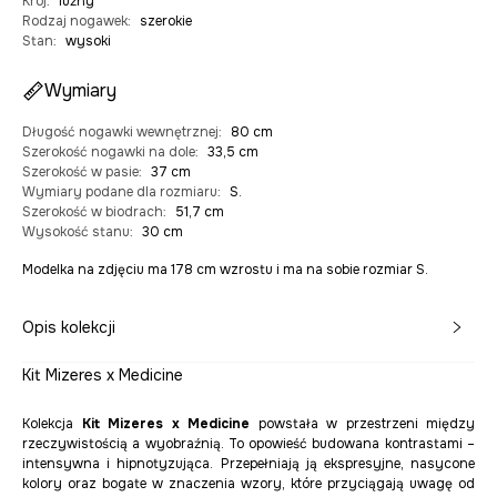
Krój
:
luźny
Rodzaj nogawek
:
szerokie
Stan
:
wysoki
Wymiary
Długość nogawki wewnętrznej
:
80 cm
Szerokość nogawki na dole
:
33,5 cm
Szerokość w pasie
:
37 cm
Wymiary podane dla rozmiaru
:
S.
Szerokość w biodrach
:
51,7 cm
Wysokość stanu
:
30 cm
Modelka na zdjęciu ma 178 cm wzrostu i ma na sobie rozmiar S.
Opis kolekcji
Kit Mizeres x Medicine
Kolekcja
Kit Mizeres x Medicine
powstała w przestrzeni między
rzeczywistością a wyobraźnią. To opowieść budowana kontrastami –
intensywna i hipnotyzująca. Przepełniają ją ekspresyjne, nasycone
kolory oraz bogate w znaczenia wzory, które przyciągają uwagę od