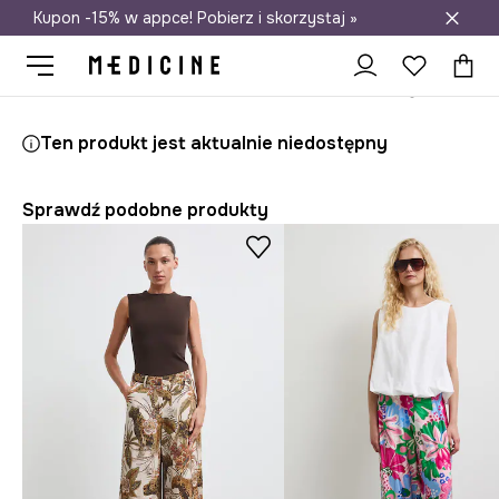
Kupon -15% w appce! Pobierz i skorzystaj »
Darmowa dostawa do salonów
Medicine
Ona
Odzież
Spodnie
Ten produkt jest aktualnie niedostępny
Sprawdź podobne produkty