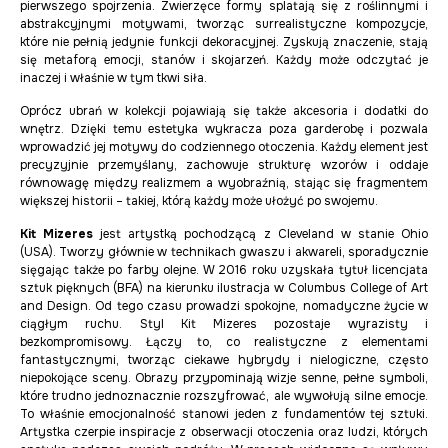
pierwszego spojrzenia. Zwierzęce formy splatają się z roślinnymi i
abstrakcyjnymi motywami, tworząc surrealistyczne kompozycje,
które nie pełnią jedynie funkcji dekoracyjnej. Zyskują znaczenie, stają
się metaforą emocji, stanów i skojarzeń. Każdy może odczytać je
inaczej i właśnie w tym tkwi siła.
Oprócz ubrań w kolekcji pojawiają się także akcesoria i dodatki do
wnętrz. Dzięki temu estetyka wykracza poza garderobę i pozwala
wprowadzić jej motywy do codziennego otoczenia. Każdy element jest
precyzyjnie przemyślany, zachowuje strukturę wzorów i oddaje
równowagę między realizmem a wyobraźnią, stając się fragmentem
większej historii – takiej, którą każdy może ułożyć po swojemu.
Kit Mizeres
jest artystką pochodzącą z Cleveland w stanie Ohio
(USA). Tworzy głównie w technikach gwaszu i akwareli, sporadycznie
sięgając także po farby olejne. W 2016 roku uzyskała tytuł licencjata
sztuk pięknych (BFA) na kierunku ilustracja w Columbus College of Art
and Design. Od tego czasu prowadzi spokojne, nomadyczne życie w
ciągłym ruchu. Styl Kit Mizeres pozostaje wyrazisty i
bezkompromisowy. Łączy to, co realistyczne z elementami
fantastycznymi, tworząc ciekawe hybrydy i nielogiczne, często
niepokojące sceny. Obrazy przypominają wizje senne, pełne symboli,
które trudno jednoznacznie rozszyfrować, ale wywołują silne emocje.
To właśnie emocjonalność stanowi jeden z fundamentów tej sztuki.
Artystka czerpie inspiracje z obserwacji otoczenia oraz ludzi, których