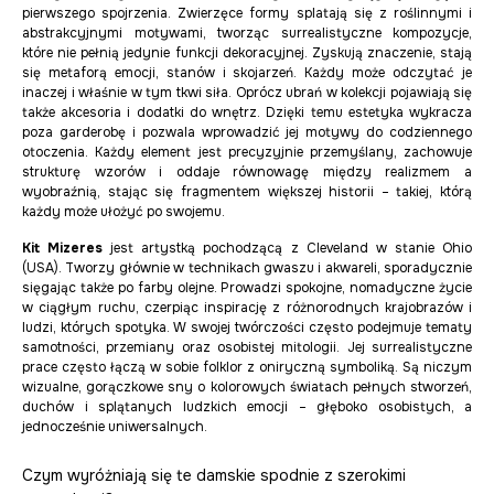
pierwszego spojrzenia. Zwierzęce formy splatają się z roślinnymi i
abstrakcyjnymi motywami, tworząc surrealistyczne kompozycje,
które nie pełnią jedynie funkcji dekoracyjnej. Zyskują znaczenie, stają
się metaforą emocji, stanów i skojarzeń. Każdy może odczytać je
inaczej i właśnie w tym tkwi siła. Oprócz ubrań w kolekcji pojawiają się
także akcesoria i dodatki do wnętrz. Dzięki temu estetyka wykracza
poza garderobę i pozwala wprowadzić jej motywy do codziennego
otoczenia. Każdy element jest precyzyjnie przemyślany, zachowuje
strukturę wzorów i oddaje równowagę między realizmem a
wyobraźnią, stając się fragmentem większej historii – takiej, którą
każdy może ułożyć po swojemu.
Kit Mizeres
jest artystką pochodzącą z Cleveland w stanie Ohio
(USA). Tworzy głównie w technikach gwaszu i akwareli, sporadycznie
sięgając także po farby olejne. Prowadzi spokojne, nomadyczne życie
w ciągłym ruchu, czerpiąc inspirację z różnorodnych krajobrazów i
ludzi, których spotyka. W swojej twórczości często podejmuje tematy
samotności, przemiany oraz osobistej mitologii. Jej surrealistyczne
prace często łączą w sobie folklor z oniryczną symboliką. Są niczym
wizualne, gorączkowe sny o kolorowych światach pełnych stworzeń,
duchów i splątanych ludzkich emocji – głęboko osobistych, a
jednocześnie uniwersalnych.
Czym wyróżniają się te damskie spodnie z szerokimi