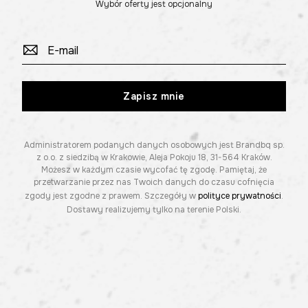
Wybór oferty jest opcjonalny
Zapisz mnie
Administratorem podanych danych osobowych jest Brandbq sp.
z o.o. z siedzibą w Krakowie, Aleja Pokoju 18, 31-564 Kraków.
Możesz w każdym czasie wycofać tę zgodę. Pamiętaj, że
przetwarzanie przez nas Twoich danych do czasu cofnięcia
zgody jest zgodne z prawem. Szczegóły w
polityce prywatności
.
Dostawy realizujemy tylko na terenie Polski.