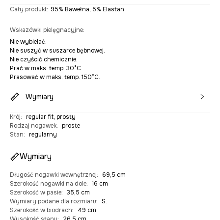
Cały produkt
:
95% Bawełna, 5% Elastan
Wskazówki pielęgnacyjne
:
Nie wybielać.
Nie suszyć w suszarce bębnowej.
Nie czyścić chemicznie.
Prać w maks. temp. 30°C.
Prasować w maks. temp. 150°C.
Wymiary
Krój
:
regular fit, prosty
Rodzaj nogawek
:
proste
Stan
:
regularny
Wymiary
Długość nogawki wewnętrznej
:
69,5 cm
Szerokość nogawki na dole
:
16 cm
Szerokość w pasie
:
35,5 cm
Wymiary podane dla rozmiaru
:
S.
Szerokość w biodrach
:
49 cm
Wysokość stanu
:
26,5 cm