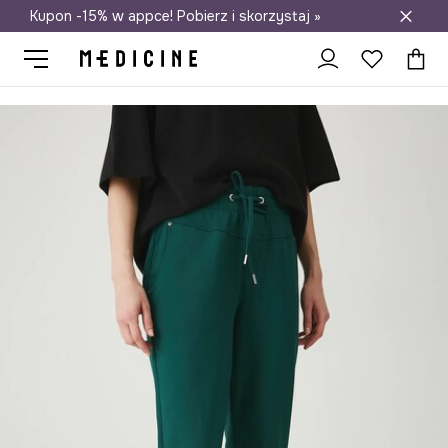
Kupon -15% w appce! Pobierz i skorzystaj »
Darmowa dostawa do salonów
Medicine
Ona
Odzież
Spodnie
Spodnie dresowe