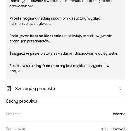
Dominująca
bawełna
w składzie materiału oferuje miękkość i
przewiewność.
Proste nogawki
nadają spodniom klasyczny wygląd,
harmonizując z sylwetką.
Praktyczne
boczne kieszenie
umożliwiają przechowywanie
drobnych przedmiotów.
Ściągacz w pasie
ułatwia zakładanie i dopasowanie do sylwetki.
Struktura
dzianiny french terry
jest miękka i przyjemna w
dotyku.
Szczegóły produktu
Cechy produktu
Kieszenie
boczne
Podszewka
bez podszewki