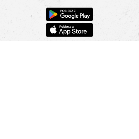
Pomoc
Znajdź sklep
Informacje
O nas
Nasze salony
Aplikacja mobilna
Zasady prezentowania towarów