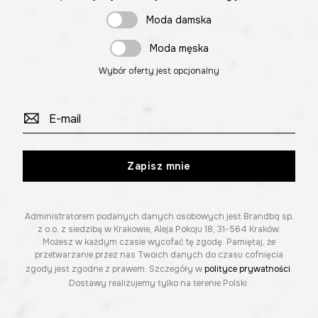
Moda damska
Moda męska
Wybór oferty jest opcjonalny
Zapisz mnie
Administratorem podanych danych osobowych jest Brandbq sp.
z o.o. z siedzibą w Krakowie, Aleja Pokoju 18, 31-564 Kraków.
Możesz w każdym czasie wycofać tę zgodę. Pamiętaj, że
przetwarzanie przez nas Twoich danych do czasu cofnięcia
zgody jest zgodne z prawem. Szczegóły w
polityce prywatności
.
Dostawy realizujemy tylko na terenie Polski.