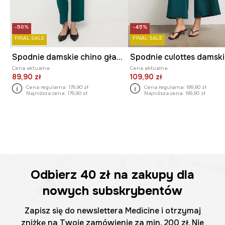
-50%
-45%
FINAL SALE
FINAL SALE
Spodnie damskie chino gładkie
Cena aktualna:
Cena aktualna:
89,90 zł
109,90 zł
Cena regularna:
179,90 zł
Cena regularna:
199,90 zł
Najniższa cena:
179,90 zł
Najniższa cena:
199,90 zł
Odbierz
40 zł
na zakupy dla
nowych subskrybentów
Zapisz się do newslettera Medicine i otrzymaj
zniżkę na Twoje zamówienie za min. 200 zł. Nie