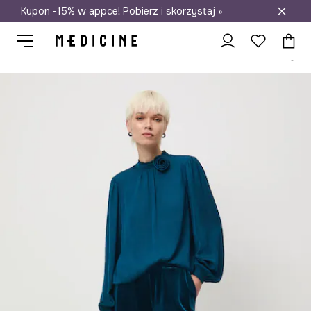
Kupon -15% w appce! Pobierz i skorzystaj »
Darmowa dostawa do salonów
Medicine
Ona
Odzież
Spodnie