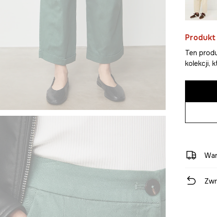
Produkt
Ten produ
kolekcji,
War
Zwr