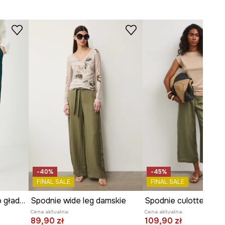
Stan
:
regularny
WYMIARY
Modelka na zdjęciu ma 174 cm
wzrostu i ma na sobie rozmiar S.
Zobacz wymiary produktu
-40%
-45%
FINAL SALE
FINAL SALE
Spodnie damskie chino gładkie
Spodnie wide leg damskie
Cena aktualna:
Cena aktualna:
89,90 zł
109,90 zł