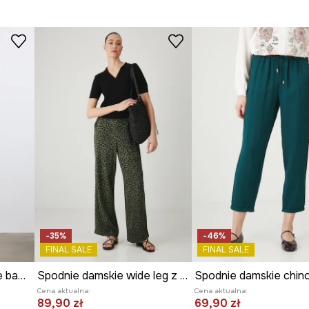
-35%
-46%
FINAL SALE
FINAL SALE
Spodnie chinos damskie bawełniane z elastanem gładkie
Spodnie damskie wide leg z wiskozy kolor zielony
Cena aktualna:
Cena aktualna:
89,90 zł
69,90 zł