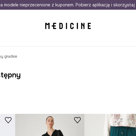
awet w 24h
a modele nieprzecenione z kuponem. Pobierz aplikację i skorzystaj 
Darmowa dostawa do salonów
30 d
y gładkie
stępny