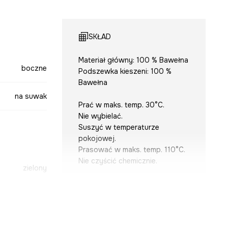
SKŁAD
Materiał główny: 100 % Bawełna
boczne
Podszewka kieszeni: 100 %
Bawełna
na suwak
Prać w maks. temp. 30°C.
Nie wybielać.
Suszyć w temperaturze
pokojowej.
Prasować w maks. temp. 110°C.
Nie czyścić chemicznie.
zielony
-SPD302-77X
KRÓJ
Rodzaj nogawek
:
szerokie