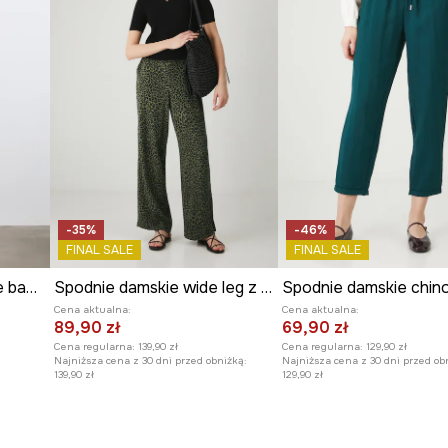
-35%
-46%
FINAL SALE
FINAL SALE
Spodnie chinos damskie bawełniane z elastanem gładkie
Spodnie damskie wide leg z wiskozy kolor zielony
Cena aktualna:
Cena aktualna:
89,90 zł
69,90 zł
Cena regularna:
139,90 zł
Cena regularna:
129,90 zł
Najniższa cena z 30 dni przed obniżką:
Najniższa cena z 30 dni przed ob
139,90 zł
129,90 zł