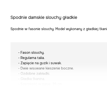
Spodnie damskie slouchy gładkie
Spodnie w fasonie slouchy. Model wykonany z gładkiej tkani
- Fason slouchy.
- Regularna talia.
- Zapięcie na guzik i suwak.
- Dwie wsuwane kieszenie boczne.
- Ozdobne zakładki.
- Gładka tkanina.
- Szerokość w pasie: 39 cm.
- Szerokość w biodrach: 53 cm.
- Wysokość stanu: 33,2 cm.
- Szerokość nogawki na dole: 22 cm.
- Długość wewnętrzna nogawki: 64 cm.