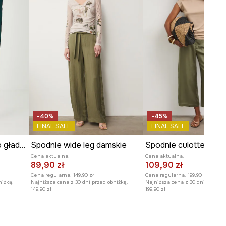
-40%
-45%
FINAL SALE
FINAL SALE
Spodnie damskie chino gładkie
Spodnie wide leg damskie
Cena aktualna:
Cena aktualna:
89,90 zł
109,90 zł
Cena regularna:
149,90 zł
Cena regularna:
199,90 zł
niżką:
Najniższa cena z 30 dni przed obniżką:
Najniższa cena z 30 dni przed o
149,90 zł
199,90 zł