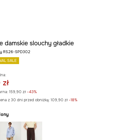
e damskie slouchy gładkie
ony RS26-SPD302
NAL SALE
lna:
 zł
arna:
159,90 zł
-43%
ena z 30 dni przed obniżką:
109,90 zł
 -18%
elony