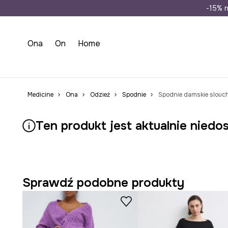
Wysyłka n
-15% n
Ona
On
Home
Medicine
Ona
Odzież
Spodnie
Spodnie damskie slouch
Ten produkt jest aktualnie niedo
Sprawdź podobne produkty