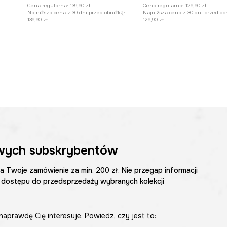
Cena regularna:
139,90 zł
Cena regularna:
129,90 zł
Najniższa cena z 30 dni przed obniżką:
Najniższa cena z 30 dni przed ob
139,90 zł
129,90 zł
wych subskrybentów
na Twoje zamówienie za min. 200 zł. Nie przegap informacji
 dostępu do przedsprzedaży wybranych kolekcji
naprawdę Cię interesuje. Powiedz, czy jest to: