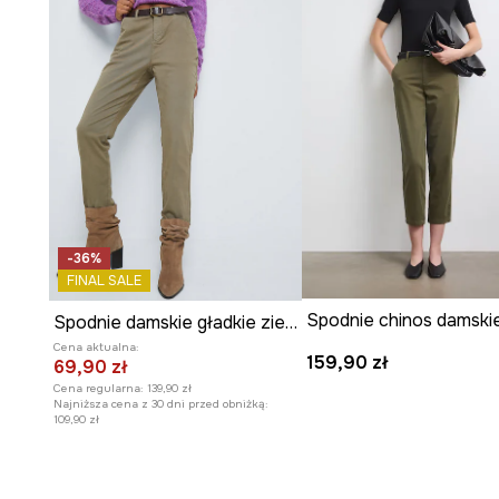
-36%
FINAL SALE
Spodnie damskie gładkie zielone
Cena aktualna:
159,90 zł
69,90 zł
Cena regularna:
139,90 zł
Najniższa cena z 30 dni przed obniżką:
109,90 zł