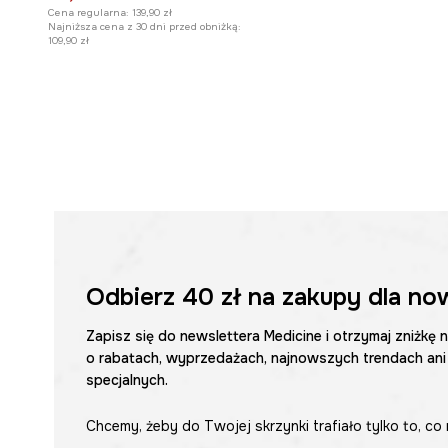
Cena regularna:
139,90 zł
Najniższa cena z 30 dni przed obniżką:
109,90 zł
Odbierz
40 zł
na zakupy dla no
Zapisz się do newslettera Medicine i otrzymaj zniżkę 
o rabatach, wyprzedażach, najnowszych trendach ani
specjalnych.
Chcemy, żeby do Twojej skrzynki trafiało tylko to, co 