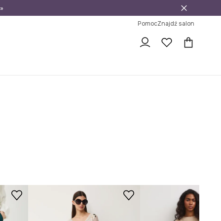
»
ni na zwrot
Pomoc
Znajdź salon