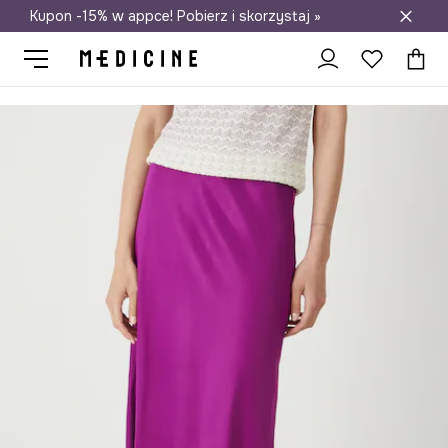
Kupon -15% w appce! Pobierz i skorzystaj »
Darmowa dostawa do salonów
Medicine
Ona
Odzież
Spódnice