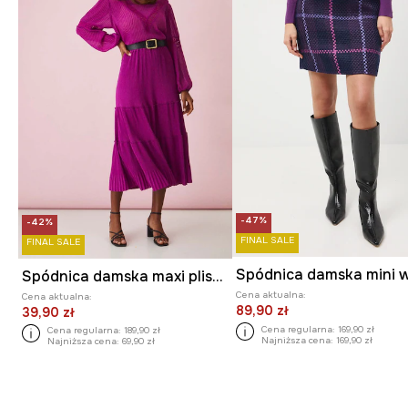
-47%
-42%
FINAL SALE
FINAL SALE
Spódnica damska maxi plisowana kolor fioletowy
Cena aktualna:
Cena aktualna:
89,90 zł
39,90 zł
Cena regularna:
169,90 zł
Cena regularna:
189,90 zł
Najniższa cena:
169,90 zł
Najniższa cena:
69,90 zł