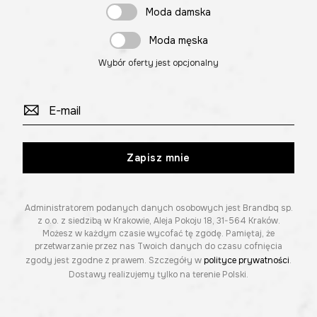
Moda damska
Moda męska
Wybór oferty jest opcjonalny
Zapisz mnie
Administratorem podanych danych osobowych jest Brandbq sp.
z o.o. z siedzibą w Krakowie, Aleja Pokoju 18, 31-564 Kraków.
Możesz w każdym czasie wycofać tę zgodę. Pamiętaj, że
przetwarzanie przez nas Twoich danych do czasu cofnięcia
zgody jest zgodne z prawem. Szczegóły w
polityce prywatności
.
Dostawy realizujemy tylko na terenie Polski.