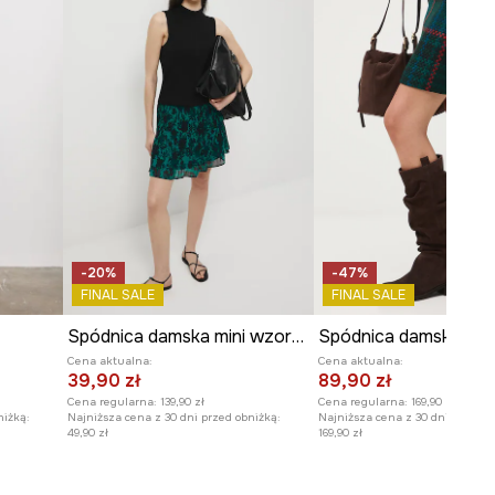
-20%
-47%
FINAL SALE
FINAL SALE
Spódnica damska mini wzorzysta
Cena aktualna:
Cena aktualna:
39,90 zł
89,90 zł
Cena regularna:
139,90 zł
Cena regularna:
169,90 zł
niżką:
Najniższa cena z 30 dni przed obniżką:
Najniższa cena z 30 dni przed o
49,90 zł
169,90 zł