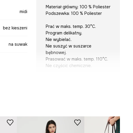
Materiał główny: 100 % Poliester
midi
Podszewka: 100 % Poliester
Prać w maks. temp. 30°C.
bez kieszeni
Program delikatny.
Nie wybielać.
na suwak
Nie suszyć w suszarce
bębnowej.
Prasować w maks. temp. 110°C.
Nie czyścić chemicznie.
turkusowy
KRÓJ
Stan
:
regularny
-SDD501-67X
Krój modelu
:
rozkloszowana