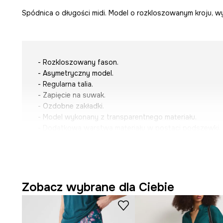
Spódnica o długości midi. Model o rozkloszowanym kroju, wy
- Rozkloszowany fason.
- Asymetryczny model.
- Regularna talia.
- Zapięcie na suwak.
- Ozdobne zakładki.
- Model wykonany z transparentnego materiału.
- Dodatkowa warstwa materiału w postaci podszewki.
- Gładka tkanina.
- Model o długości midi.
- Szerokość w pasie: 36,5 cm.
- Długość z przodu: 72-83,5 cm.
- Długość z tyłu: 72-83 cm.
Zobacz wybrane dla Ciebie
- Długość boku: 72 cm.
- Wymiary podane dla rozmiaru: S.