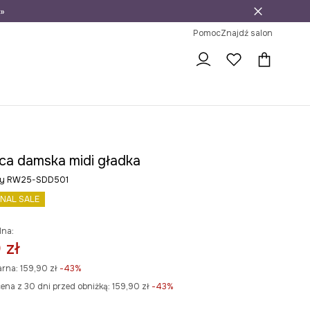
»
ni na zwrot
Pomoc
Znajdź salon
ca damska midi gładka
ony RW25-SDD501
INAL SALE
lna:
 zł
arna:
159,90 zł
-43%
ena z 30 dni przed obniżką:
159,90 zł
 -43%