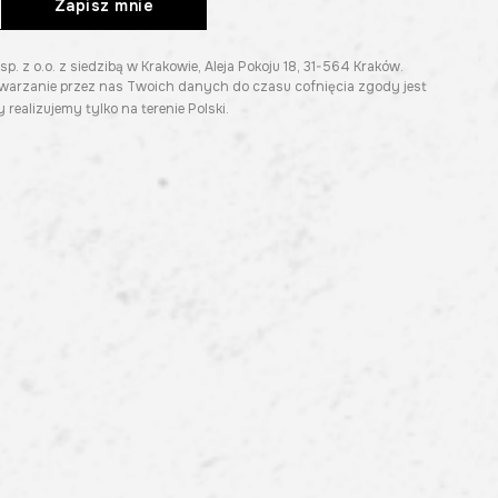
Zapisz mnie
z o.o. z siedzibą w Krakowie, Aleja Pokoju 18, 31-564 Kraków.
twarzanie przez nas Twoich danych do czasu cofnięcia zgody jest
 realizujemy tylko na terenie Polski.