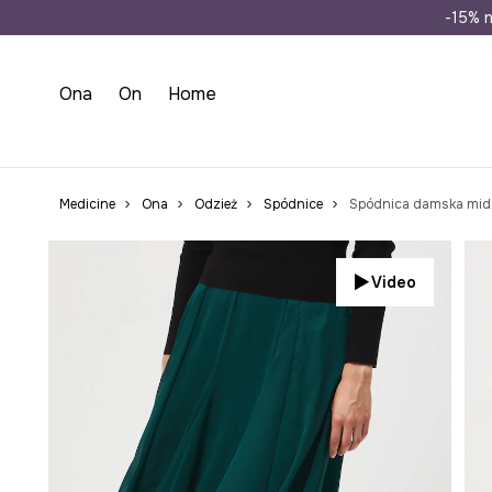
Wysyłka n
-15% n
Ona
On
Home
Medicine
Ona
Odzież
Spódnice
Spódnica damska midi
Video