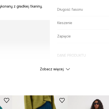
konany z gładkiej tkaniny.
Długość fasonu
Kieszenie
Zapięcie
DANE PRODUKTU
Zobacz więcej
Kolor
ID Produktu
RW25
Producent