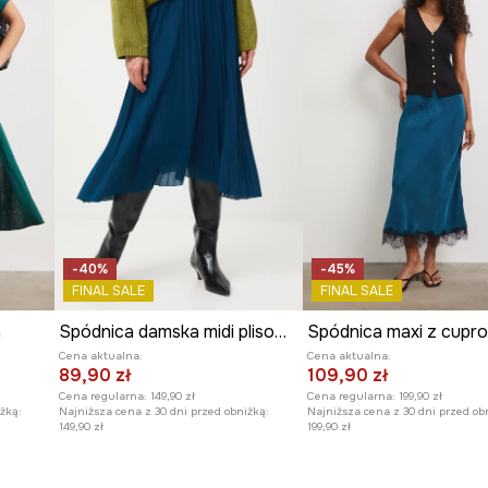
-40%
-45%
FINAL SALE
FINAL SALE
a
Spódnica damska midi plisowana
Spódnica maxi z cupro
Cena aktualna:
Cena aktualna:
89,90 zł
109,90 zł
Cena regularna:
149,90 zł
Cena regularna:
199,90 zł
żką:
Najniższa cena z 30 dni przed obniżką:
Najniższa cena z 30 dni przed ob
149,90 zł
199,90 zł