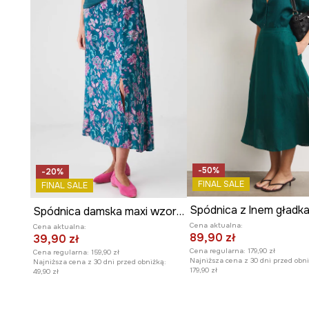
-50%
-20%
FINAL SALE
FINAL SALE
Spódnica z lnem gładk
Spódnica damska maxi wzorzysta kolor turkusowy
Cena aktualna:
Cena aktualna:
89,90 zł
39,90 zł
Cena regularna:
179,90 zł
Cena regularna:
159,90 zł
Najniższa cena z 30 dni przed obni
Najniższa cena z 30 dni przed obniżką:
179,90 zł
49,90 zł