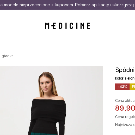
awet w 24h
a modele nieprzecenione z kuponem. Pobierz aplikację i skorzystaj 
Darmowa dostawa do salonów
30 d
 gładka
Spódni
kolor ziel
-43%
F
Cena aktua
89,90
Cena regul
Najniższa c