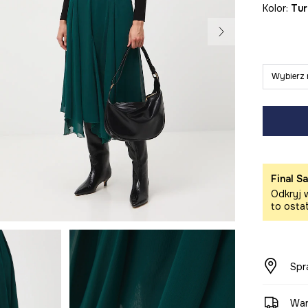
Kolor:
tu
Wybierz 
Final Sa
Odkryj w
to osta
Spr
War