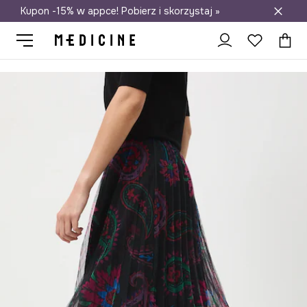
Kupon -15% w appce! Pobierz i skorzystaj »
Darmowa dostawa do salonów
Medicine
Ona
Odzież
Spódnice
Spódnica damska maxi plis