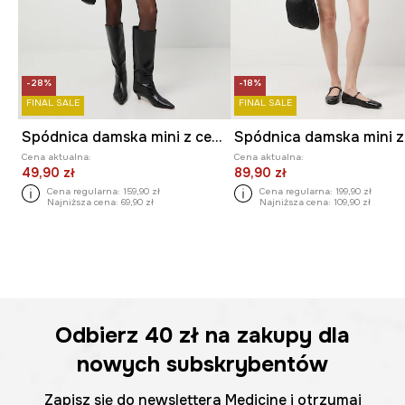
-28%
-18%
FINAL SALE
FINAL SALE
Spódnica damska mini z cekinami
Cena aktualna:
Cena aktualna:
49,90 zł
89,90 zł
Cena regularna:
159,90 zł
Cena regularna:
199,90 zł
Najniższa cena:
69,90 zł
Najniższa cena:
109,90 zł
Odbierz
40 zł
na zakupy dla
nowych subskrybentów
Zapisz się do newslettera Medicine i otrzymaj