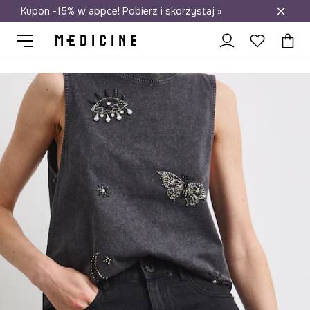
Kupon -15% w appce! Pobierz i skorzystaj »
Darmowa dostawa do salonów
Medicine
Ona
Odzież
Spódnice