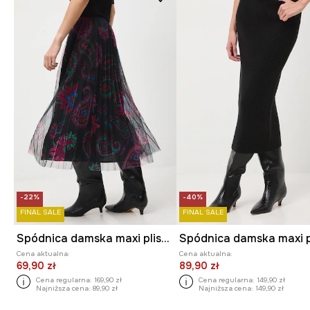
-22%
-40%
FINAL SALE
FINAL SALE
Spódnica damska maxi plisowana
Cena aktualna:
Cena aktualna:
69,90 zł
89,90 zł
Cena regularna:
169,90 zł
Cena regularna:
149,90 zł
Najniższa cena:
89,90 zł
Najniższa cena:
149,90 zł