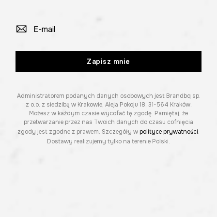
Zapisz mnie
Administratorem podanych danych osobowych jest Brandbq sp.
z o.o. z siedzibą w Krakowie, Aleja Pokoju 18, 31-564 Kraków.
Możesz w każdym czasie wycofać tę zgodę. Pamiętaj, że
przetwarzanie przez nas Twoich danych do czasu cofnięcia
zgody jest zgodne z prawem. Szczegóły w
polityce prywatności
.
Dostawy realizujemy tylko na terenie Polski.