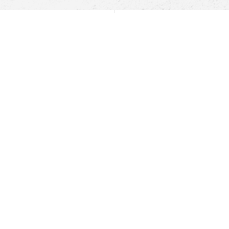
Pomoc
Znajdź sklep
Informacje
O nas
Nasze salony
Aplikacja mobilna
Zasady prezentowania towarów
Projekt Murale
Blog
Cooperation
Zgłaszanie naruszeń (whistleblowing)