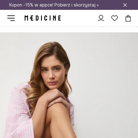
Kupon -15% w appce! Pobierz i skorzystaj »
Darmowa dostawa do salonów
Medicine
Ona
Odzież
Skarpetki