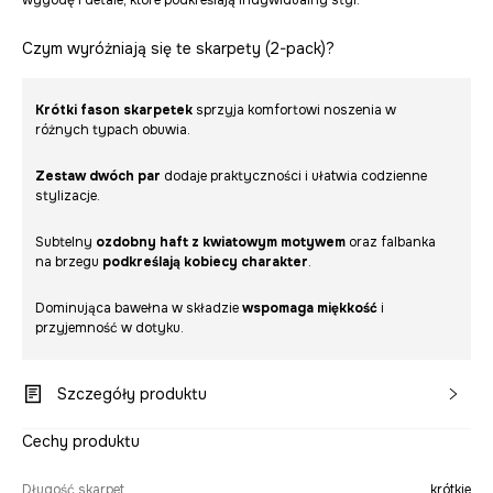
wygodę i detale, które podkreślają indywidualny styl.
Czym wyróżniają się te skarpety (2-pack)?
Krótki fason skarpetek
sprzyja komfortowi noszenia w
różnych typach obuwia.
Zestaw dwóch par
dodaje praktyczności i ułatwia codzienne
stylizacje.
Subtelny
ozdobny haft z kwiatowym motywem
oraz falbanka
na brzegu
podkreślają kobiecy charakter
.
Dominująca bawełna w składzie
wspomaga miękkość
i
przyjemność w dotyku.
Szczegóły produktu
Cechy produktu
Długość skarpet
krótkie