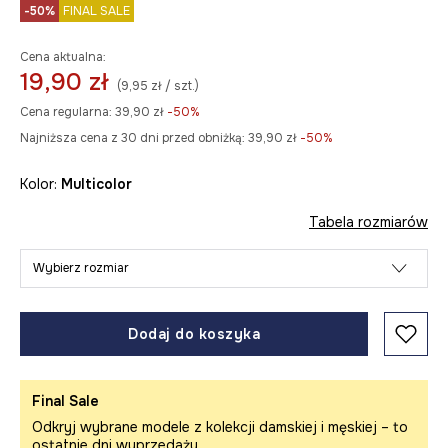
-50%
FINAL SALE
Cena aktualna:
19,90 zł
(9,95 zł / szt.)
Cena regularna:
39,90 zł
-50%
Najniższa cena z 30 dni przed obniżką:
39,90 zł
 -50%
Kolor:
multicolor
Tabela rozmiarów
Wybierz rozmiar
Dodaj do koszyka
Final Sale
Odkryj wybrane modele z kolekcji damskiej i męskiej – to
ostatnie dni wyprzedaży.