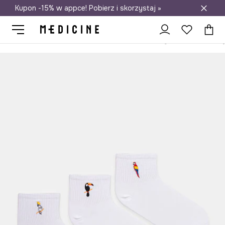
Kupon -15% w appce! Pobierz i skorzystaj »
Darmowa dostawa do salonów
Medicine
Ona
Odzież
Skarpetki