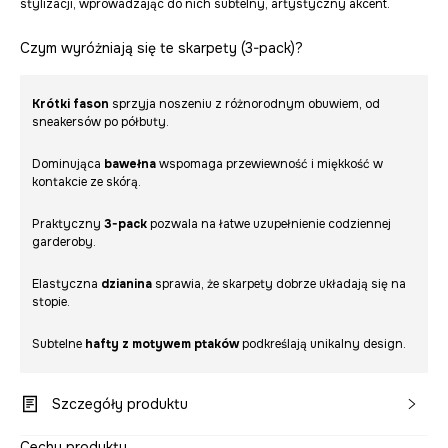
stylizacji, wprowadzając do nich subtelny, artystyczny akcent.
Czym wyróżniają się te skarpety (3-pack)?
Krótki fason
sprzyja noszeniu z różnorodnym obuwiem, od
sneakersów po półbuty.
Dominująca
bawełna
wspomaga przewiewność i miękkość w
kontakcie ze skórą.
Praktyczny
3-pack
pozwala na łatwe uzupełnienie codziennej
garderoby.
Elastyczna
dzianina
sprawia, że skarpety dobrze układają się na
stopie.
Subtelne
hafty z motywem ptaków
podkreślają unikalny design.
Szczegóły produktu
Cechy produktu