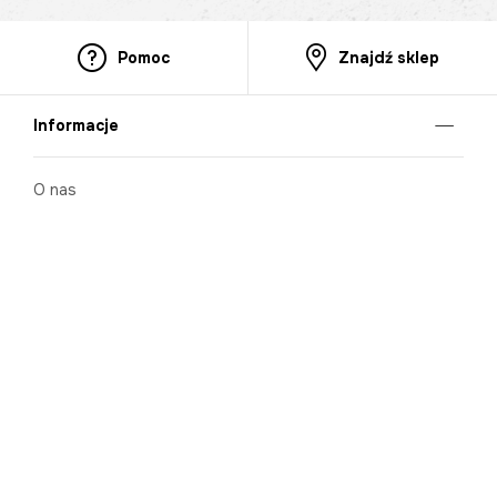
Pomoc
Znajdź sklep
Informacje
O nas
Nasze salony
Aplikacja mobilna
Zasady prezentowania towarów
Projekt Murale
Blog
Cooperation
Zgłaszanie naruszeń (whistleblowing)