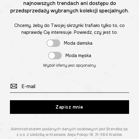
najnowszych trendach ani dostępu do
przedsprzedaży wybranych kolekcji specjalnych.
Chcemy, żeby do Twojej skrzynki trafiało tylko to, co
naprawdę Cię interesuje. Powiedz, czy jest to:
Moda damska
Moda męska
Wybór oferty jest opcjonalny
Zapisz mnie
Administratorem podanych danych osobowych jest Brandbq sp.
z o.o. z siedzibą w Krakowie, Aleja Pokoju 18, 31-564 Kraków.