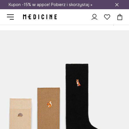
Kupon -15% w appce! Pobierz i skorzystaj »
Darmowa dostawa do salonów
Medicine
Ona
Odzież
Skarpetki