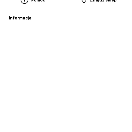
Pomoc
Znajdź sklep
Informacje
O nas
Nasze salony
Aplikacja mobilna
Zasady prezentowania towarów
Projekt Murale
Blog
Cooperation
Zgłaszanie naruszeń (whistleblowing)
Kontakt