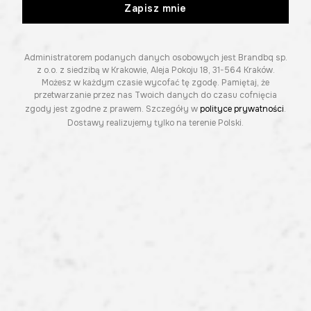
Zapisz mnie
Administratorem podanych danych osobowych jest Brandbq sp.
z o.o. z siedzibą w Krakowie, Aleja Pokoju 18, 31-564 Kraków.
Możesz w każdym czasie wycofać tę zgodę. Pamiętaj, że
przetwarzanie przez nas Twoich danych do czasu cofnięcia
zgody jest zgodne z prawem. Szczegóły w
polityce prywatności
.
Dostawy realizujemy tylko na terenie Polski.