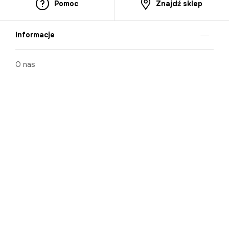
Pomoc
Znajdź sklep
Informacje
O nas
Nasze salony
Aplikacja mobilna
Zasady prezentowania towarów
Projekt Murale
Blog
Cooperation
Zgłaszanie naruszeń (whistleblowing)
Kontakt