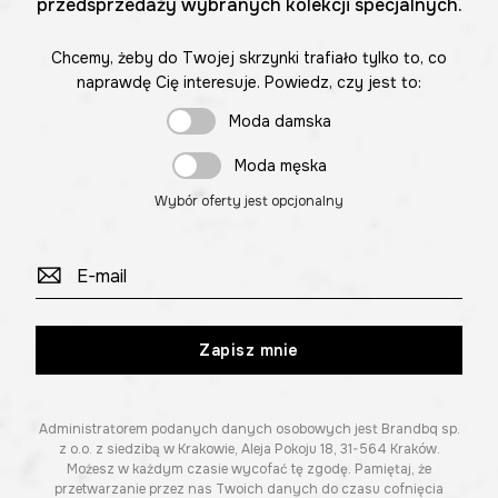
przedsprzedaży wybranych kolekcji specjalnych.
Chcemy, żeby do Twojej skrzynki trafiało tylko to, co
naprawdę Cię interesuje. Powiedz, czy jest to:
Moda damska
Moda męska
Wybór oferty jest opcjonalny
Zapisz mnie
Administratorem podanych danych osobowych jest Brandbq sp.
z o.o. z siedzibą w Krakowie, Aleja Pokoju 18, 31-564 Kraków.
Możesz w każdym czasie wycofać tę zgodę. Pamiętaj, że
przetwarzanie przez nas Twoich danych do czasu cofnięcia