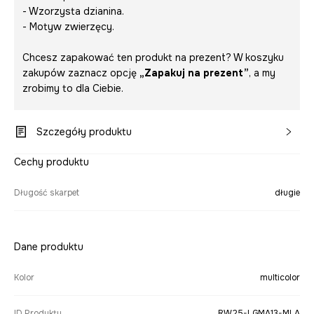
- Wzorzysta dzianina.
- Motyw zwierzęcy.
Chcesz zapakować ten produkt na prezent? W koszyku
zakupów zaznacz opcję
„Zapakuj na prezent”
, a my
zrobimy to dla Ciebie.
Szczegóły produktu
Cechy produktu
Długość skarpet
długie
Dane produktu
Kolor
multicolor
ID Produktu
RW25-LGMA13-MLA