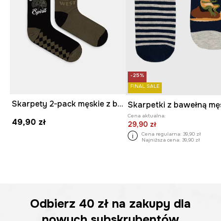
-25%
FINAL SALE
Skarpety 2-pack męskie z bawełną
Cena aktualna:
49,90 zł
29,90 zł
Cena regularna:
39,90 zł
Najniższa cena:
39,90 zł
Odbierz
40 zł
na zakupy dla
nowych subskrybentów