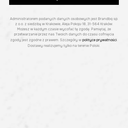
Administratorem podanych danych osobowych jest Brandbq sp.
z o.o. z siedzibą w Krakowie, Aleja Pokoju 18, 31-564 Kraków.
Możesz w każdym czasie wycofać tę zgodę. Pamiętaj, że
przetwarzanie przez nas Twoich danych do czasu cofnięcia
zgody jest zgodne z prawem. Szczegóły w
polityce prywatności
.
Dostawy realizujemy tylko na terenie Polski.