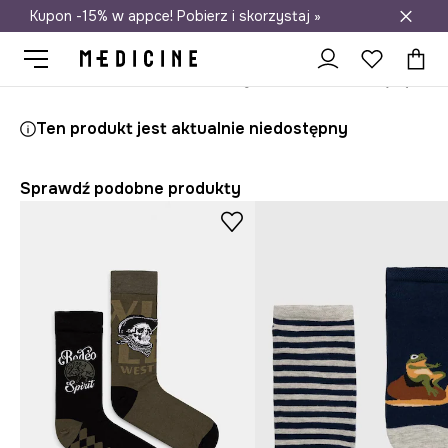
Kupon -15% w appce! Pobierz i skorzystaj »
Darmowa dostawa do salonów
Medicine
On
Odzież
Skarpety
Ten produkt jest aktualnie niedostępny
Sprawdź podobne produkty