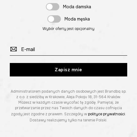
Moda damska
Moda męska
Wybór oferty jest opcjonalny
Zapisz mnie
Administratorem podanych danych osobowych jest Brandbq sp.
z o.o. z siedzibą w Krakowie, Aleja Pokoju 18, 31-564 Kraków.
Możesz w każdym czasie wycofać tę zgodę. Pamiętaj, że
przetwarzanie przez nas Twoich danych do czasu cofnięcia
zgody jest zgodne z prawem. Szczegóły w
polityce prywatności
.
Dostawy realizujemy tylko na terenie Polski.