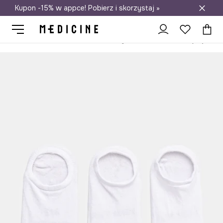
Kupon -15% w appce! Pobierz i skorzystaj »
Darmowa dostawa do salonów
Medicine
On
Odzież
Skarpety