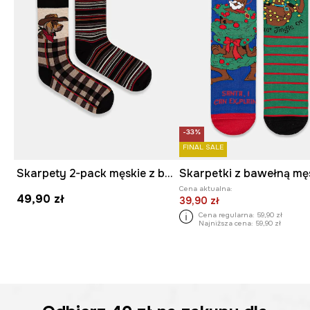
-33%
FINAL SALE
Skarpety 2-pack męskie z bawełną z motywem zwierzęcym
Cena aktualna:
49,90 zł
39,90 zł
Cena regularna:
59,90 zł
Najniższa cena:
59,90 zł