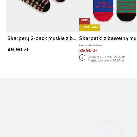
-33%
FINAL SALE
Skarpety 2-pack męskie z bawełną z motywem zwierzęcym
Cena aktualna:
49,90 zł
39,90 zł
Cena regularna:
59,90 zł
Najniższa cena:
59,90 zł