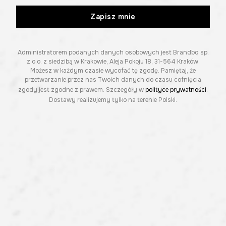
Zapisz mnie
Administratorem podanych danych osobowych jest Brandbq sp.
z o.o. z siedzibą w Krakowie, Aleja Pokoju 18, 31-564 Kraków.
Możesz w każdym czasie wycofać tę zgodę. Pamiętaj, że
przetwarzanie przez nas Twoich danych do czasu cofnięcia
zgody jest zgodne z prawem. Szczegóły w
polityce prywatności
.
Dostawy realizujemy tylko na terenie Polski.