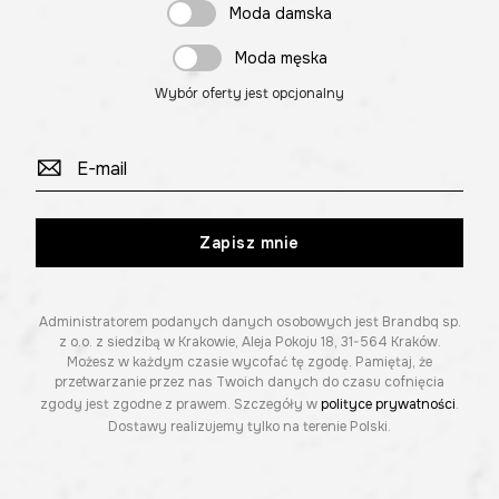
Moda damska
Moda męska
Wybór oferty jest opcjonalny
Zapisz mnie
Administratorem podanych danych osobowych jest Brandbq sp.
z o.o. z siedzibą w Krakowie, Aleja Pokoju 18, 31-564 Kraków.
Możesz w każdym czasie wycofać tę zgodę. Pamiętaj, że
przetwarzanie przez nas Twoich danych do czasu cofnięcia
zgody jest zgodne z prawem. Szczegóły w
polityce prywatności
.
Dostawy realizujemy tylko na terenie Polski.