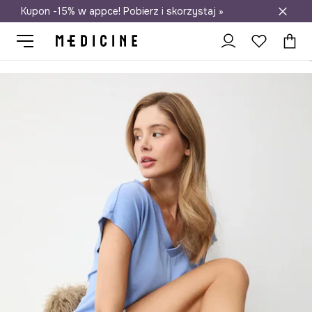
Kupon -15% w appce! Pobierz i skorzystaj »
Darmowa dostawa do salonów
Medicine
Ona
Odzież
Skarpetki