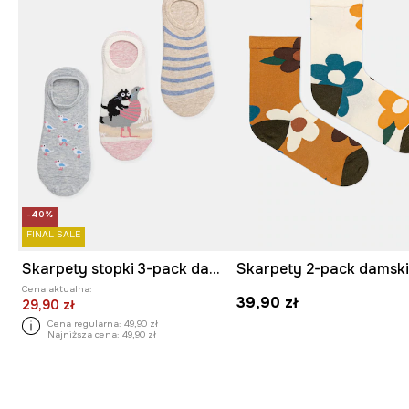
-40%
FINAL SALE
Skarpety stopki 3-pack damskie z bawełną
Cena aktualna:
39,90 zł
29,90 zł
Cena regularna:
49,90 zł
Najniższa cena:
49,90 zł