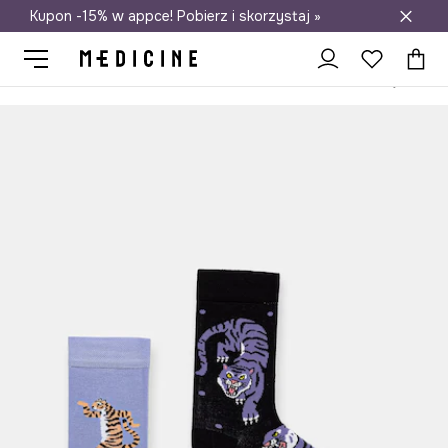
Kupon -15% w appce! Pobierz i skorzystaj »
Darmowa dostawa do salonów
Medicine
Ona
Odzież
Skarpetki