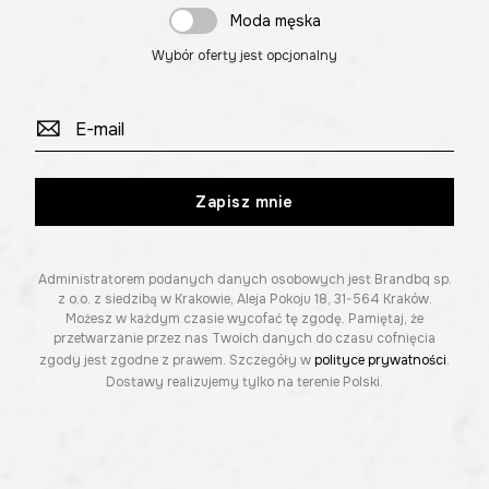
Moda męska
Wybór oferty jest opcjonalny
Zapisz mnie
Administratorem podanych danych osobowych jest Brandbq sp.
z o.o. z siedzibą w Krakowie, Aleja Pokoju 18, 31-564 Kraków.
Możesz w każdym czasie wycofać tę zgodę. Pamiętaj, że
przetwarzanie przez nas Twoich danych do czasu cofnięcia
zgody jest zgodne z prawem. Szczegóły w
polityce prywatności
.
Dostawy realizujemy tylko na terenie Polski.