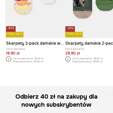
-50%
-25%
FINAL SALE
FINAL SALE
Skarpety 2-pack damskie w cytrusy
Cena aktualna:
Cena aktualna:
19,90 zł
29,90 zł
Cena regularna:
39,90 zł
Cena regularna:
39,90 zł
Najniższa cena:
39,90 zł
Najniższa cena:
39,90 zł
Odbierz
40 zł
na zakupy dla
nowych subskrybentów