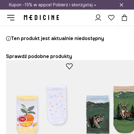
Kupon -15% w appce! Pobierz i skorzystaj »
Darmowa dostawa do salonów
Medicine
Ona
Odzież
Skarpetki
Ten produkt jest aktualnie niedostępny
Sprawdź podobne produkty