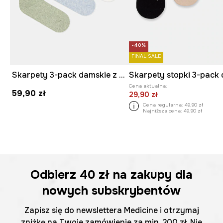
-40%
FINAL SALE
Skarpety 3-pack damskie z bawełną z motywem roślinnym
Cena aktualna:
59,90 zł
29,90 zł
Cena regularna:
49,90 zł
Najniższa cena:
49,90 zł
Odbierz
40 zł
na zakupy dla
nowych subskrybentów
Zapisz się do newslettera Medicine i otrzymaj
zniżkę na Twoje zamówienie za min. 200 zł. Nie