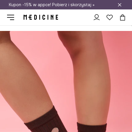
Kupon -15% w appce! Pobierz i skorzystaj »
Darmowa dostawa do salonów
Medicine
Ona
Odzież
Skarpetki