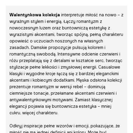
Walentynkowa kolekcja
interpretuje miłość na nowo – z
wyraźnym stylem i energią. Łączy romantyzm z
nowoczesnym luzem oraz buntowniczą estetykę z
wyrazistymi akcentami, tworząc spójną, pełną charakteru
opowieść o uczuciach noszonych na własnych
zasadach. Damskie propozycje pulsują kolorem i
romantyczną swobodą. Intensywne odcienie czerwieni i
różu przeplatają się z detalami w kształcie serc, tworząc
stylizacje pełne lekkości i zmysłowej energii. Casualowe
klasyki i wygodne kroje łączą się z bardziej eleganckimi
akcentami i kobiecymi dodatkami. Męska odsłona kolekcji
prezentuje romantyzm w wersji rebel – dominują
ciemniejsze tonacje, przełamane akcentami czerwieni i
antywalentynkowymi motywami. Zamiast klasycznej
elegancji pojawia się buntownicza estetyka – mniej
cukru, więcej charakteru.
Odkryj inspiracje pełne wzorów i emocji, pokazujące, że
miłość nie ma jednej definicji ani koloru. Może być