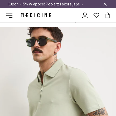
Kupon -15% w appce! Pobierz i skorzystaj »
Darmowa dostawa do salonów
Medicine
On
Odzież
Polo
Polo męskie bawełniane z elastanem z aplikacją