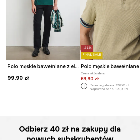
-46%
FINAL SALE
Polo męskie bawełniane z elastanem gładkie
Cena aktualna:
99,90 zł
69,90 zł
Cena regularna:
129,90 zł
Najniższa cena:
129,90 zł
Odbierz
40 zł
na zakupy dla
nowych subskrybentów