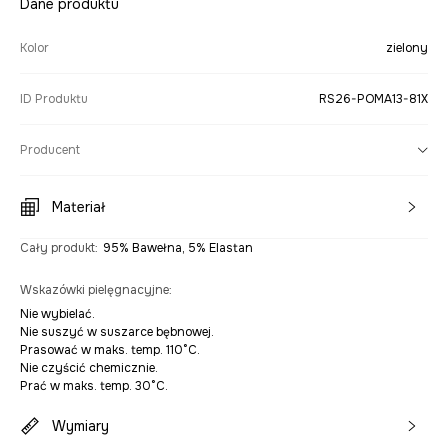
Dane produktu
Kolor
zielony
ID Produktu
RS26-POMA13-81X
Producent
Materiał
Cały produkt
:
95% Bawełna, 5% Elastan
Wskazówki pielęgnacyjne
:
Nie wybielać.
Nie suszyć w suszarce bębnowej.
Prasować w maks. temp. 110°C.
Nie czyścić chemicznie.
Prać w maks. temp. 30°C.
Wymiary