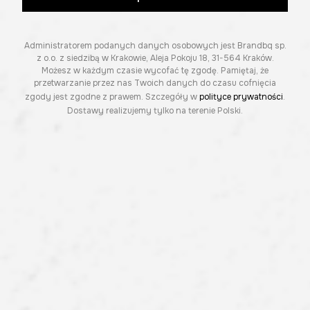
Administratorem podanych danych osobowych jest Brandbq sp.
z o.o. z siedzibą w Krakowie, Aleja Pokoju 18, 31-564 Kraków.
Możesz w każdym czasie wycofać tę zgodę. Pamiętaj, że
przetwarzanie przez nas Twoich danych do czasu cofnięcia
zgody jest zgodne z prawem. Szczegóły w
polityce prywatności
.
Dostawy realizujemy tylko na terenie Polski.