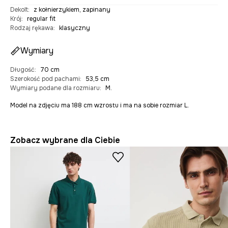
Dekolt
:
z kołnierzykiem, zapinany
Krój
:
regular fit
Rodzaj rękawa
:
klasyczny
Wymiary
Długość
:
70 cm
Szerokość pod pachami
:
53,5 cm
Wymiary podane dla rozmiaru
:
M.
Model na zdjęciu ma 188 cm wzrostu i ma na sobie rozmiar L.
Zobacz wybrane dla Ciebie