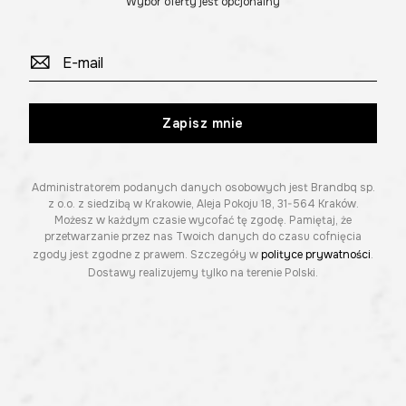
Wybór oferty jest opcjonalny
Zapisz mnie
Administratorem podanych danych osobowych jest Brandbq sp.
z o.o. z siedzibą w Krakowie, Aleja Pokoju 18, 31-564 Kraków.
Możesz w każdym czasie wycofać tę zgodę. Pamiętaj, że
przetwarzanie przez nas Twoich danych do czasu cofnięcia
zgody jest zgodne z prawem. Szczegóły w
polityce prywatności
.
Dostawy realizujemy tylko na terenie Polski.