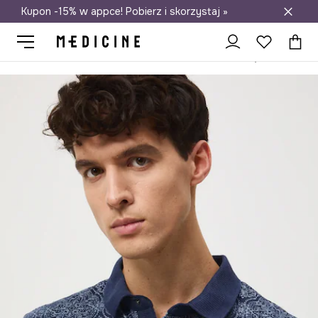
Kupon -15% w appce! Pobierz i skorzystaj »
Darmowa dostawa do salonów
Medicine
On
Odzież
Polo
Polo bawełniane męskie z elastanem wzorzyste