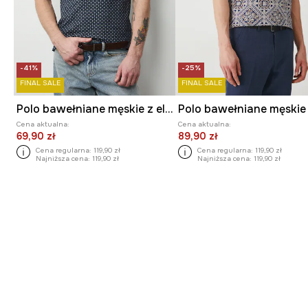
-41%
-25%
FINAL SALE
FINAL SALE
Polo bawełniane męskie z elastanem z drobnym wzorem
Cena aktualna:
Cena aktualna:
69,90 zł
89,90 zł
Cena regularna:
119,90 zł
Cena regularna:
119,90 zł
Najniższa cena:
119,90 zł
Najniższa cena:
119,90 zł