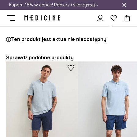
Kupon -15% w appce! Pobierz i skorzystaj »
Darmowa dostawa do salonów
Medicine
On
Odzież
Polo
Polo bawełniane męskie z dzianiny strukturalnej z elastanem kolor niebieski
Ten produkt jest aktualnie niedostępny
Sprawdź podobne produkty