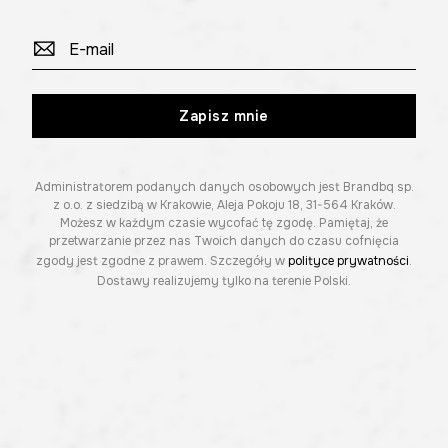
Zapisz mnie
Administratorem podanych danych osobowych jest Brandbq sp.
z o.o. z siedzibą w Krakowie, Aleja Pokoju 18, 31-564 Kraków.
Możesz w każdym czasie wycofać tę zgodę. Pamiętaj, że
przetwarzanie przez nas Twoich danych do czasu cofnięcia
zgody jest zgodne z prawem. Szczegóły w
polityce prywatności
.
Dostawy realizujemy tylko na terenie Polski.