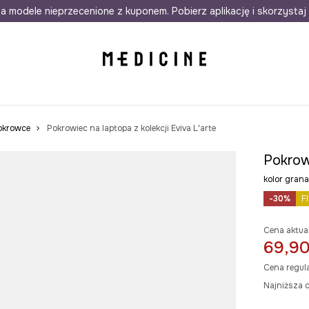
awet w 24h
a modele nieprzecenione z kuponem. Pobierz aplikację i skorzystaj 
Darmowa dostawa do salonów
30 d
pokrowce
Pokrowiec na laptopa z kolekcji Eviva L'arte
Pokrowi
kolor gra
-30%
F
Cena aktua
69,90
Cena regul
Najniższa c