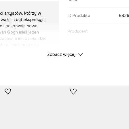
ci artystów, którzy w
ID Produktu
RS26
ważni, zbyt ekspresyjni,
ne i odkrywała nowe
Producent
van Gogh mieli jeden
asów, a ich dzieła, dziś
 tej kolekcji sztuka
e formy, warstwowość,
Zobacz więcej
acje, które nie narzucają
czerpią z ekspresyjnego
żnych kontrastów i
iają się akcesoria i
ko garderobę, ale i
które nie mieszczą się w
ie, odwagi, otwartości
onwencją.
a Vincenta van Gogha.