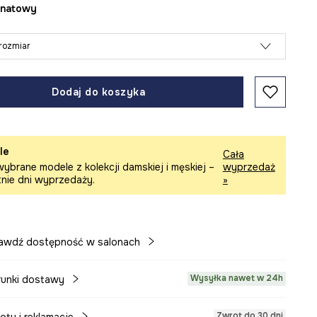
ranatowy
rozmiar
Dodaj do koszyka
le
Cała
ybrane modele z kolekcji damskiej i męskiej –
wyprzedaż
tnie dni wyprzedaży.
»
awdź dostępność w salonach
Wysyłka nawet w 24h
unki dostawy
Zwrot do 30 dni