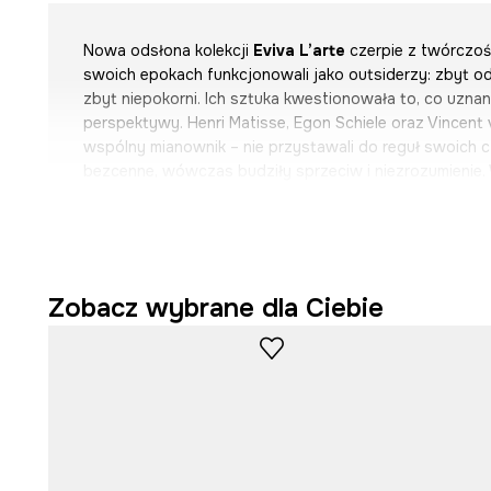
Nowa odsłona kolekcji
Eviva L’arte
czerpie z twórczoś
swoich epokach funkcjonowali jako outsiderzy: zbyt od
zbyt niepokorni. Ich sztuka kwestionowała to, co uzna
perspektywy. Henri Matisse, Egon Schiele oraz Vincent 
wspólny mianownik – nie przystawali do reguł swoich cz
bezcenne, wówczas budziły sprzeciw i niezrozumienie. W
łączy się z modą, nadając jej awangardowy styl. Luźn
swobodna sylwetka i artystyczny „chaos” tworzą styliz
zasad i pozwalają wyrażać siebie. Wzory na tkaninach 
malarstwa i szkiców, pełnych dynamicznych linii, odwa
intensywnego emocjonalnego ładunku. Obok ubrań pojaw
Zobacz wybrane dla Ciebie
dodatki do wnętrz, dzięki którym sztuka przenika nie tyl
przestrzeń domową, tworząc stylistyczną oazę.
Eviva L’arte
powstała z potrzeby pokazywania emocji, 
utartych schematach. To zaproszenie do wyrażania sieb
na to, co dookoła i tworzenia własnych kreacji poza k
Wzór inspirowany dziełem „Gwiaździsta noc” autorstw