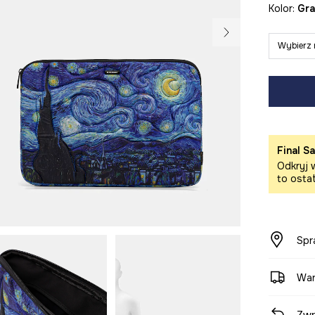
Kolor:
g
Wybierz 
Final Sa
Odkryj w
to osta
Spr
War