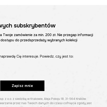
wych subskrybentów
na Twoje zamówienie za min. 200 zł. Nie przegap informacji
 dostępu do przedsprzedaży wybranych kolekcji
naprawdę Cię interesuje. Powiedz, czy jest to:
Zapisz mnie
z o.o. z siedzibą w Krakowie, Aleja Pokoju 18, 31-564 Kraków.
twarzanie przez nas Twoich danych do czasu cofnięcia zgody jest