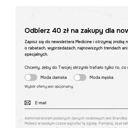
Odbierz
40 zł
na zakupy dla no
Zapisz się do newslettera Medicine i otrzymaj zniżkę 
o rabatach, wyprzedażach, najnowszych trendach ani
specjalnych.
Chcemy, żeby do Twojej skrzynki trafiało tylko to, co 
Moda damska
Moda męska
Wybór oferty jest opcjonalny
Administratorem podanych danych osobowych jest Brandbq sp. 
Możesz w każdym czasie wycofać tę zgodę. Pamiętaj, że prze