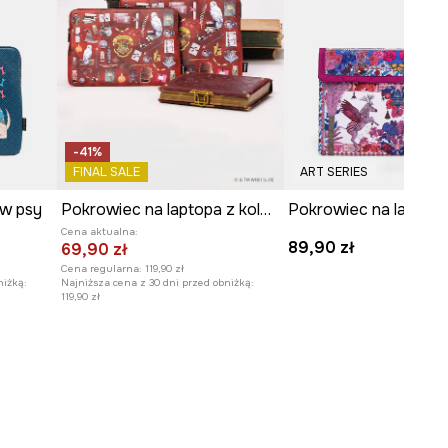
-41%
FINAL SALE
ART SERIES
 w psy
Pokrowiec na laptopa z kolekcji Harry Potter
Cena aktualna:
89,90 zł
69,90 zł
Cena regularna:
119,90 zł
niżką:
Najniższa cena z 30 dni przed obniżką:
119,90 zł