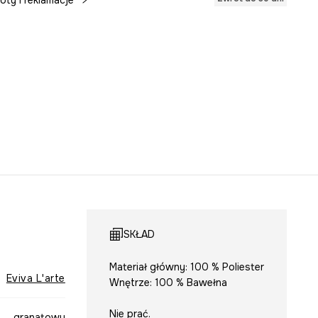
oty i reklamacje
SKŁAD
Materiał główny: 100 % Poliester
Eviva L'arte
Wnętrze: 100 % Bawełna
Nie prać.
granatowy