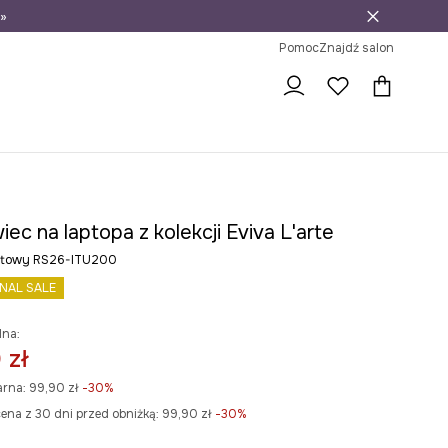
»
ni na zwrot
Pomoc
Znajdź salon
ec na laptopa z kolekcji Eviva L'arte
natowy RS26-ITU200
INAL SALE
lna:
 zł
arna:
99,90 zł
-30%
ena z 30 dni przed obniżką:
99,90 zł
 -30%