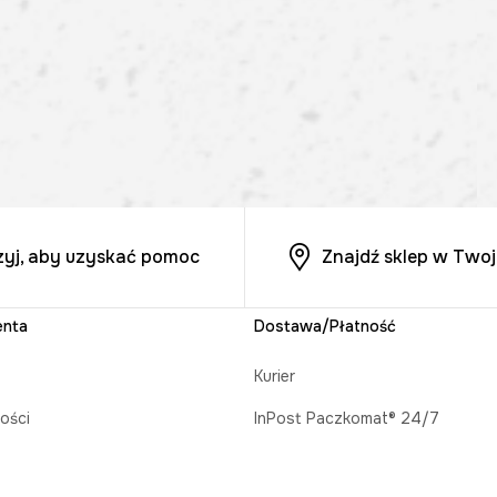
zyj, aby uzyskać pomoc
Znajdź sklep w Twoj
enta
Dostawa/Płatność
Kurier
ości
InPost Paczkomat® 24/7
acji zamówienia
Odbiór w salonie MEDICINE