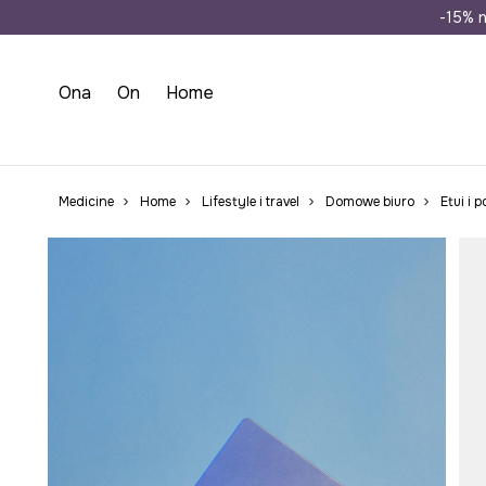
Wysyłka n
-15% n
Ona
On
Home
Medicine
Home
Lifestyle i travel
Domowe biuro
Etui i 