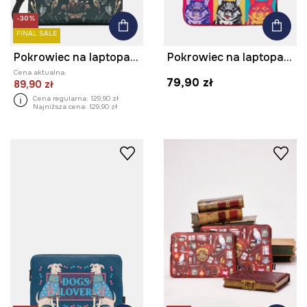
-30%
FINAL SALE
Pokrowiec na laptopa wzorzysty
Pokrowiec na laptopa z okazji Dnia Kota
Cena aktualna:
79,90 zł
89,90 zł
Cena regularna:
129,90 zł
Najniższa cena:
129,90 zł