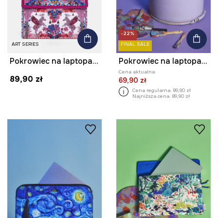
-22%
ART SERIES
FINAL SALE
Pokrowiec na laptopa z kolekcji Ilona Tambor x Medicine
Pokrowiec na laptopa z kolekcji Eviva L'arte
Cena aktualna:
89,90 zł
69,90 zł
Cena regularna:
89,90 zł
Najniższa cena:
89,90 zł