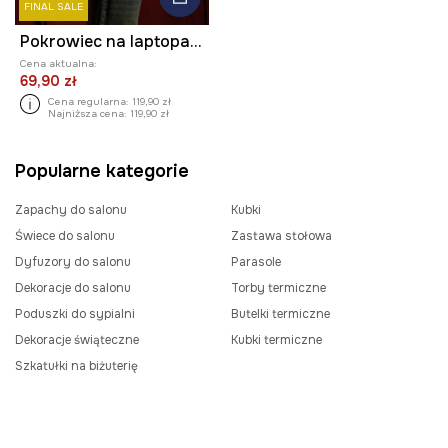
FINAL SALE
Pokrowiec na laptopa z kolekcji Zdzisław Beksiński x Medicine
Cena aktualna:
69,90 zł
Cena regularna:
119,90 zł
Najniższa cena:
119,90 zł
Popularne kategorie
Zapachy do salonu
Kubki
Świece do salonu
Zastawa stołowa
Dyfuzory do salonu
Parasole
Dekoracje do salonu
Torby termiczne
Poduszki do sypialni
Butelki termiczne
Dekoracje świąteczne
Kubki termiczne
Szkatułki na biżuterię