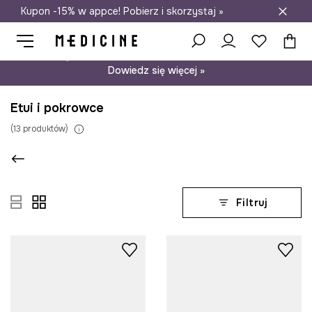
Kupon -15% w appce! Pobierz i skorzystaj »
Darmowa dostawa do salonów
Psst… mamy dla Ciebie kupon -15% na modele nieprzecenione.
Dowiedz się więcej »
Etui i pokrowce
(
13
produktów
)
Filtruj