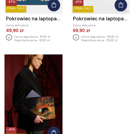
-37%
-41%
FINAL SALE
FINAL SALE
Pokrowiec na laptopa w psy
Pokrowiec na laptopa z kolekcji Harry Potter
Cena aktualna:
Cena aktualna:
49,90 zł
69,90 zł
Cena regularna:
79,90 zł
Cena regularna:
119,90 zł
Najniższa cena:
79,90 zł
Najniższa cena:
119,90 zł
-41%