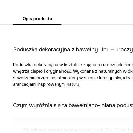
Opis produktu
Poduszka dekoracyjna z bawełny i lnu – urocz
Poduszka dekoracyjna w kształcie zająca to uroczy element
wnętrza ciepło i oryginalność. Wykonana z naturalnych włóki
stworzeniu przytulnej atmosfery w salonie lub sypialni, idea
aranżacjami inspirowanymi naturą.
Czym wyróżnia się ta bawełniano-lniana podus
Wyjątkowy kształt zająca
o wymiarach 33 x 40 cm two