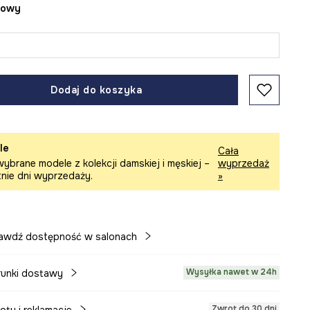
żowy
Dodaj do koszyka
le
Cała
ybrane modele z kolekcji damskiej i męskiej –
wyprzedaż
tnie dni wyprzedaży.
»
awdź dostępność w salonach
Wysyłka nawet w 24h
unki dostawy
Zwrot do 30 dni