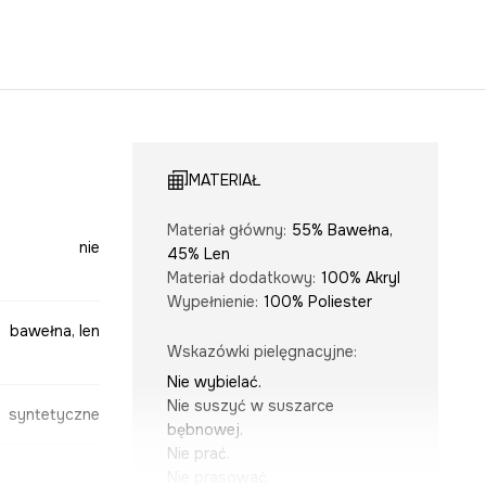
MATERIAŁ
Materiał główny
:
55% Bawełna,
nie
45% Len
Materiał dodatkowy
:
100% Akryl
Wypełnienie
:
100% Poliester
bawełna, len
Wskazówki pielęgnacyjne
:
Nie wybielać.
Nie suszyć w suszarce
syntetyczne
bębnowej.
Nie prać.
Nie prasować.