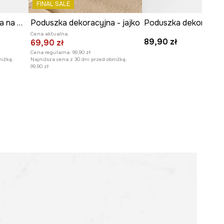
FINAL SALE
Poszewka dekoracyjna na poduszkę 45 x 45 cm
Poduszka dekoracyjna - jajko
Cena aktualna:
89,90 zł
69,90 zł
Cena regularna:
99,90 zł
niżką:
Najniższa cena z 30 dni przed obniżką:
99,90 zł