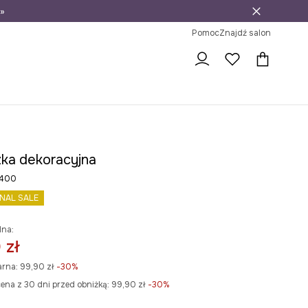
»
ni na zwrot
Pomoc
Znajdź salon
ka dekoracyjna
400
INAL SALE
lna:
 zł
arna:
99,90 zł
-30%
ena z 30 dni przed obniżką:
99,90 zł
 -30%