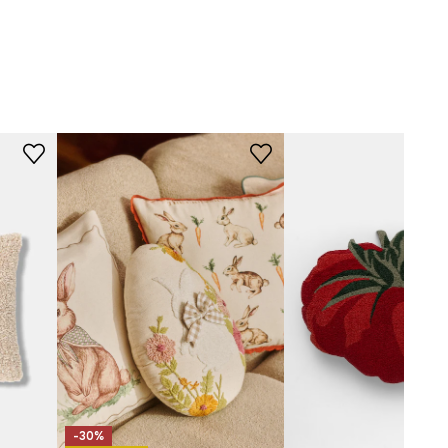
Czyścić chemicznie w
roztworze węglanu fluoru lub
benzynie.
beżowy
WYMIARY
-PSU400-80A
Wymiary
:
33 x 40 cm
-30%