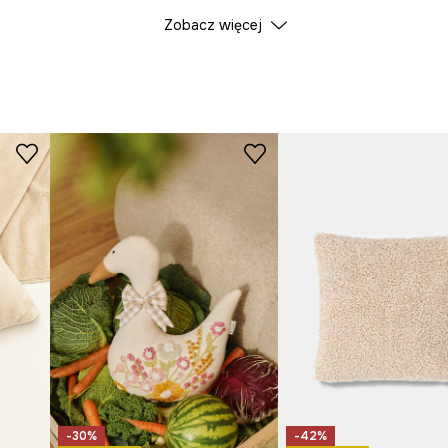
DANE PRODUKTU
Zobacz więcej
fakturę oraz
Kolor
ID Produktu
RS26
.
Producent
przytulne i
-30%
-42%