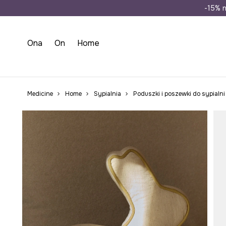
Wysyłka n
-15% n
Ona
On
Home
Medicine
Home
Sypialnia
Poduszki i poszewki do sypialni