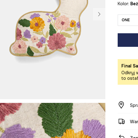
Kolor:
be
ONE
Final Sa
Odkryj w
to osta
Spr
War