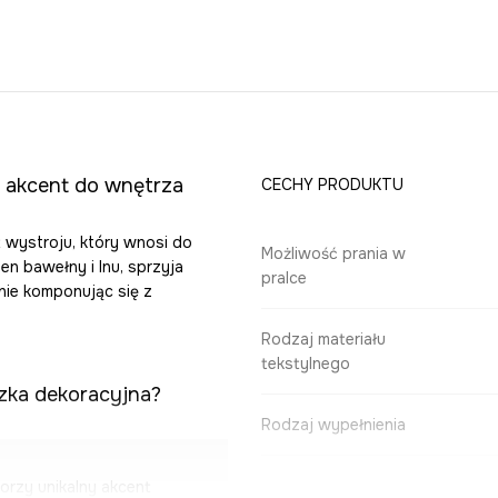
y akcent do wnętrza
CECHY PRODUKTU
 wystroju, który wnosi do
Możliwość prania w
en bawełny i lnu, sprzyja
pralce
lnie komponując się z
Rodzaj materiału
tekstylnego
zka dekoracyjna?
Rodzaj wypełnienia
rzy unikalny akcent