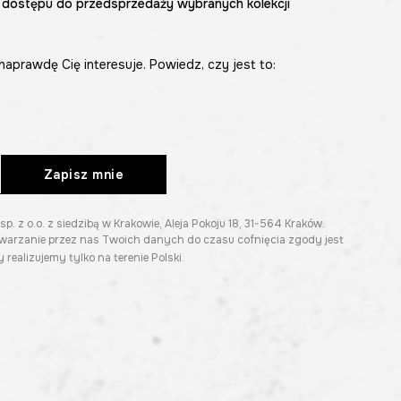
 dostępu do przedsprzedaży wybranych kolekcji
naprawdę Cię interesuje. Powiedz, czy jest to:
Zapisz mnie
z o.o. z siedzibą w Krakowie, Aleja Pokoju 18, 31-564 Kraków.
twarzanie przez nas Twoich danych do czasu cofnięcia zgody jest
 realizujemy tylko na terenie Polski.