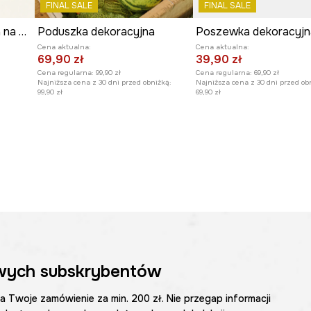
FINAL SALE
FINAL SALE
Poszewka dekoracyjna na poduszkę 45 x 45 cm
Poduszka dekoracyjna
Cena aktualna:
Cena aktualna:
69,90 zł
39,90 zł
Cena regularna:
99,90 zł
Cena regularna:
69,90 zł
Najniższa cena z 30 dni przed obniżką:
Najniższa cena z 30 dni przed ob
99,90 zł
69,90 zł
wych subskrybentów
na Twoje zamówienie za min. 200 zł. Nie przegap informacji