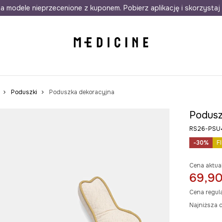
awet w 24h
a modele nieprzecenione z kuponem. Pobierz aplikację i skorzystaj 
Darmowa dostawa do salonów
30 d
Poduszki
Poduszka dekoracyjna
Podusz
RS26-PSU
-30%
F
Cena aktua
69,90
Cena regul
Najniższa c