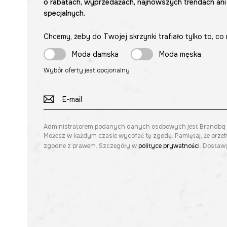
o rabatach, wyprzedażach, najnowszych trendach ani
specjalnych.
Chcemy, żeby do Twojej skrzynki trafiało tylko to, co 
Moda damska
Moda męska
Wybór oferty jest opcjonalny
Administratorem podanych danych osobowych jest Brandbq sp. 
Możesz w każdym czasie wycofać tę zgodę. Pamiętaj, że prze
zgodne z prawem. Szczegóły w
polityce prywatności
. Dostawy