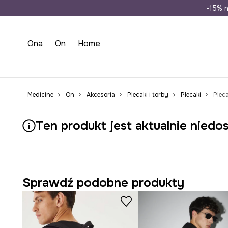
Wysyłka n
-15% n
Ona
On
Home
Medicine
On
Akcesoria
Plecaki i torby
Plecaki
Pleca
Ten produkt jest aktualnie niedo
Sprawdź podobne produkty