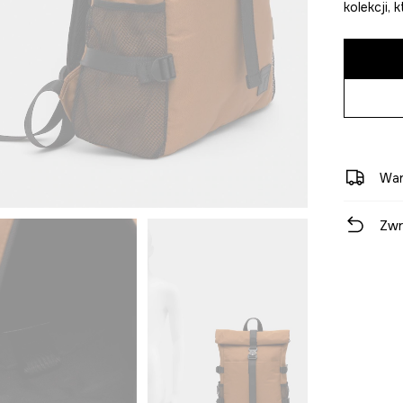
kolekcji,
War
Zwr