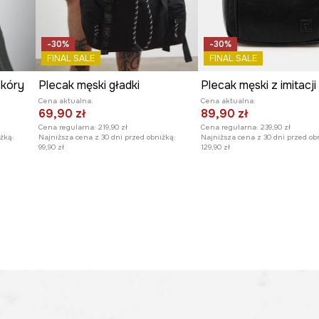
-30%
-30%
FINAL SALE
FINAL SALE
skóry
Plecak męski gładki
Plecak męski z imitacji
Cena aktualna:
Cena aktualna:
69,90 zł
89,90 zł
Cena regularna:
219,90 zł
Cena regularna:
239,90 zł
żką:
Najniższa cena z 30 dni przed obniżką:
Najniższa cena z 30 dni przed ob
99,90 zł
129,90 zł