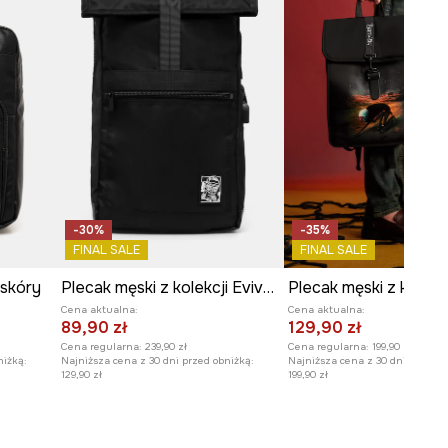
-30%
-35%
FINAL SALE
FINAL SALE
 skóry
Plecak męski z kolekcji Eviva L'arte kolor czarny
Cena aktualna:
Cena aktualna:
89,90 zł
129,90 zł
Cena regularna:
239,90 zł
Cena regularna:
199,90 zł
niżką:
Najniższa cena z 30 dni przed obniżką:
Najniższa cena z 30 dni przed o
129,90 zł
199,90 zł