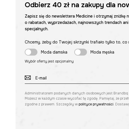
Odbierz
40 zł
na zakupy dla no
Zapisz się do newslettera Medicine i otrzymaj zniżkę 
o rabatach, wyprzedażach, najnowszych trendach ani
specjalnych.
Chcemy, żeby do Twojej skrzynki trafiało tylko to, co 
Moda damska
Moda męska
Wybór oferty jest opcjonalny
Administratorem podanych danych osobowych jest Brandbq sp. 
Możesz w każdym czasie wycofać tę zgodę. Pamiętaj, że prze
zgodne z prawem. Szczegóły w
polityce prywatności
. Dostawy