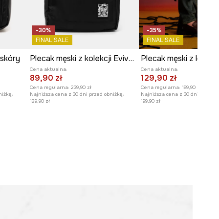
-30%
-35%
FINAL SALE
FINAL SALE
 skóry
Plecak męski z kolekcji Eviva L'arte kolor czarny
Cena aktualna:
Cena aktualna:
89,90 zł
129,90 zł
Cena regularna:
239,90 zł
Cena regularna:
199,90 zł
niżką:
Najniższa cena z 30 dni przed obniżką:
Najniższa cena z 30 dni przed o
129,90 zł
199,90 zł