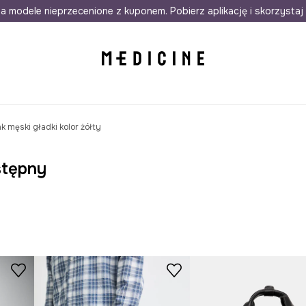
awet w 24h
a modele nieprzecenione z kuponem. Pobierz aplikację i skorzystaj 
Darmowa dostawa do salonów
30 d
k męski gładki kolor żółty
stępny