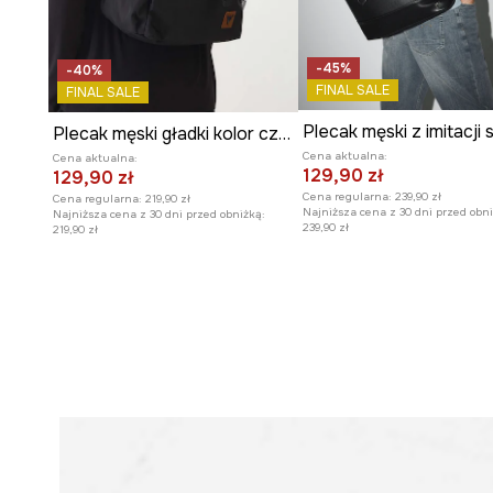
-45%
-40%
FINAL SALE
FINAL SALE
Plecak męski z imitacji 
Plecak męski gładki kolor czarny
Cena aktualna:
Cena aktualna:
129,90 zł
129,90 zł
Cena regularna:
239,90 zł
Cena regularna:
219,90 zł
Najniższa cena z 30 dni przed obni
Najniższa cena z 30 dni przed obniżką:
239,90 zł
219,90 zł