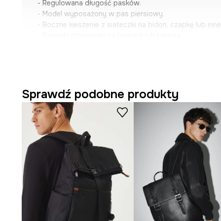
- Regulowana długość pasków.
- Model wyposażony w pas piersiowy.
- Boczne kieszenie z siateczki na bidon, czapkę lub inn
- Posiada przegrodę na laptopa lub tableta.
- Mieści format A4.
- Wysokość: 44 cm.
- Szerokość u podstawy: 32 cm.
- Głębokość: 14 cm.
Sprawdź podobne produkty