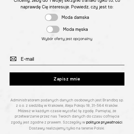
Chcemy, żeby do Twojej skrzynki trafiało tylko to, co
naprawdę Cię interesuje. Powiedz, czy jest to:
Moda damska
Moda męska
Wybór oferty jest opcjonalny
Zapisz mnie
Administratorem podanych danych osobowych jest Brandbq sp.
z o.o. z siedzibą w Krakowie, Aleja Pokoju 18, 31-564 Kraków.
Możesz w każdym czasie wycofać tę zgodę. Pamiętaj, że
przetwarzanie przez nas Twoich danych do czasu cofnięcia
zgody jest zgodne z prawem. Szczegóły w
polityce prywatności
.
Dostawy realizujemy tylko na terenie Polski.