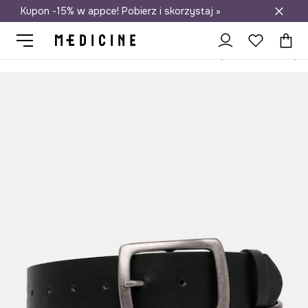
Kupon -15% w appce! Pobierz i skorzystaj »
Darmowa dostawa do salonów
Medicine
On
Akcesoria
Paski